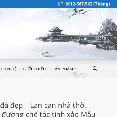
ĐT: 0912-587-562 (Thăng)
LIÊN HỆ
GIỚI THIỆU
SẢN PHẨM
đá đẹp – Lan can nhà thờ,
ừ đường chế tác tinh xảo Mẫu