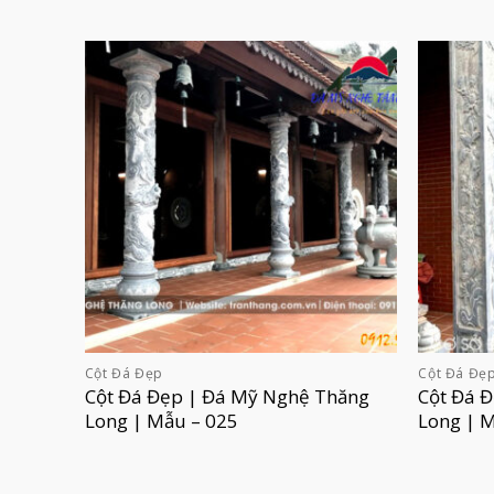
Cột Đá Đẹp
Cột Đá Đẹ
Cột Đá Đẹp | Đá Mỹ Nghệ Thăng
Cột Đá 
Long | Mẫu – 025
Long | 