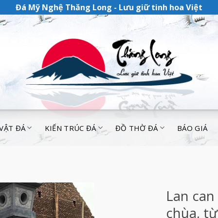
Đá Mỹ Nghệ Thăng Long - Lưu giữ tinh hoa Việt
 VẬT ĐÁ
KIẾN TRÚC ĐÁ
ĐỒ THỜ ĐÁ
BÁO GIÁ
Lan can 
chùa, t