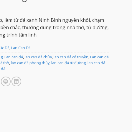
p, làm từ đá xanh Ninh Bình nguyên khối, chạm
, bền chắc, thường dùng trong nhà thờ, từ đường,
ng trình tâm linh.
rúc Đá
,
Lan Can Đá
ng
,
Lan can đá
,
lan can đá chùa
,
lan can đá cổ truyền
,
Lan can đá
hà thờ
,
lan can đá phong thủy
,
lan can đá từ đường
,
lan can đá
 đá