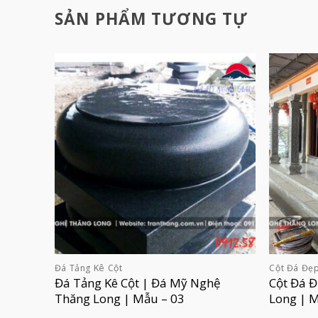
SẢN PHẨM TƯƠNG TỰ
Đá Tảng Kê Cột
Cột Đá Đẹ
Đá Tảng Kê Cột | Đá Mỹ Nghệ
Cột Đá 
Thăng Long | Mẫu – 03
Long | 