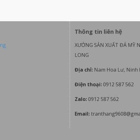
Thông tin liên hệ
ong
XƯỞNG SẢN XUẤT ĐÁ MỸ 
LONG
Địa chỉ:
Nam Hoa Lư, Ninh 
Điện thoại:
0912 587 562
Zalo:
0912 587 562
Email:
tranthang9608@gma