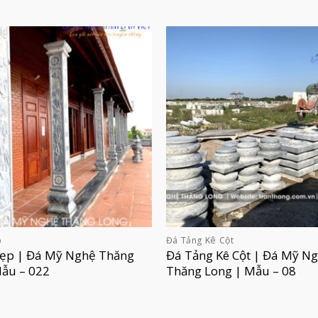
p
Đá Tảng Kê Cột
Đẹp | Đá Mỹ Nghệ Thăng
Đá Tảng Kê Cột | Đá Mỹ N
Mẫu – 022
Thăng Long | Mẫu – 08