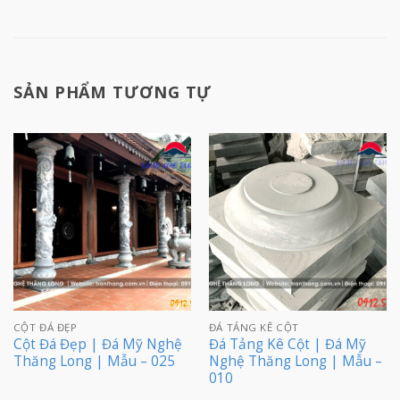
SẢN PHẨM TƯƠNG TỰ
CỘT ĐÁ ĐẸP
ĐÁ TẢNG KÊ CỘT
Cột Đá Đẹp | Đá Mỹ Nghệ
Đá Tảng Kê Cột | Đá Mỹ
Thăng Long | Mẫu – 025
Nghệ Thăng Long | Mẫu –
010