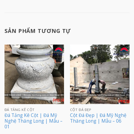
SẢN PHẨM TƯƠNG TỰ
ĐÁ TẢNG KÊ CỘT
CỘT ĐÁ ĐẸP
Đá Tảng Kê Cột | Đá Mỹ
Cột Đá Đẹp | Đá Mỹ Nghệ
Nghệ Thăng Long | Mẫu –
Thăng Long | Mẫu – 06
01