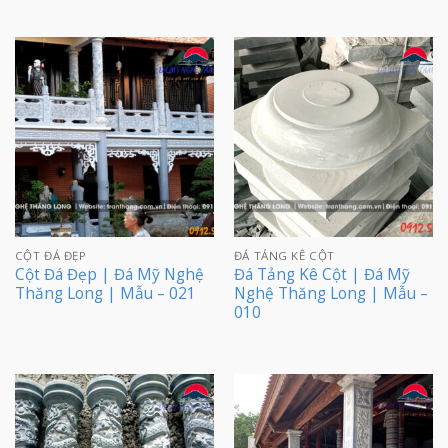
CỘT ĐÁ ĐẸP
ĐÁ TẢNG KÊ CỘT
Cột Đá Đẹp | Đá Mỹ Nghệ
Đá Tảng Kê Cột | Đá Mỹ
Thăng Long | Mẫu – 021
Nghệ Thăng Long | Mẫu –
010