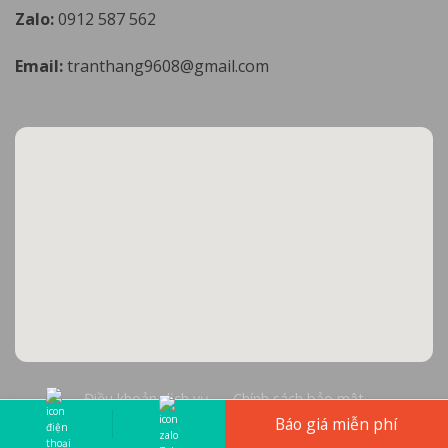
Zalo:
0912 587 562
Email:
tranthang9608@gmail.com
Điều khoản dịch vụ
Chính sách bảo mật
Báo giá miễn phí
Copyright 2026 © Cơ sở Đá Mỹ Nghệ Thăng Long