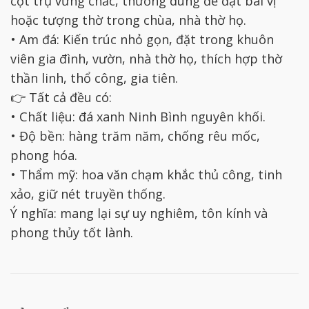
cột trụ vững chắc, thường dùng để đặt bài vị
hoặc tượng thờ trong chùa, nhà thờ họ.
• Am đá: Kiến trúc nhỏ gọn, đặt trong khuôn
viên gia đình, vườn, nhà thờ họ, thích hợp thờ
thần linh, thổ công, gia tiên.
👉 Tất cả đều có:
• Chất liệu: đá xanh Ninh Bình nguyên khối.
• Độ bền: hàng trăm năm, chống rêu mốc,
phong hóa.
• Thẩm mỹ: hoa văn chạm khắc thủ công, tinh
xảo, giữ nét truyền thống.
Ý nghĩa: mang lại sự uy nghiêm, tôn kính và
phong thủy tốt lành.