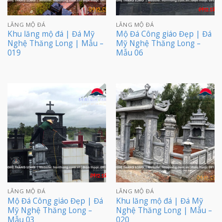
LĂNG MỘ ĐÁ
LĂNG MỘ ĐÁ
Khu lăng mộ đá | Đá Mỹ
Mộ Đá Công giáo Đẹp | Đá
Nghệ Thăng Long | Mẫu –
Mỹ Nghệ Thăng Long –
019
Mẫu 06
LĂNG MỘ ĐÁ
LĂNG MỘ ĐÁ
Mộ Đá Công giáo Đẹp | Đá
Khu lăng mộ đá | Đá Mỹ
Mỹ Nghệ Thăng Long –
Nghệ Thăng Long | Mẫu –
Mẫu 03
020