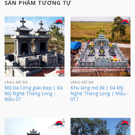
SẢN PHẨM TƯƠNG TỰ
LĂNG MỘ ĐÁ
LĂNG MỘ ĐÁ
Mộ Đá Công giáo Đẹp | Đá
Khu lăng mộ đá | Đá Mỹ
Mỹ Nghệ Thăng Long –
Nghệ Thăng Long | Mẫu –
Mẫu 07
017