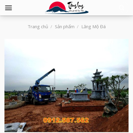
Tìm
kiếm:
Trang chủ
/
Sản phẩm
/
Lăng Mộ Đá