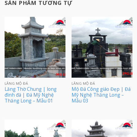
SẢN PHẨM TƯƠNG TỰ
LĂNG MỘ ĐÁ
LĂNG MỘ ĐÁ
Lăng Thờ Chung | long
Mộ Đá Công giáo Đẹp | Đá
đình đá | Đá Mỹ Nghệ
Mỹ Nghệ Thăng Long –
Thăng Long – Mẫu 01
Mẫu 03