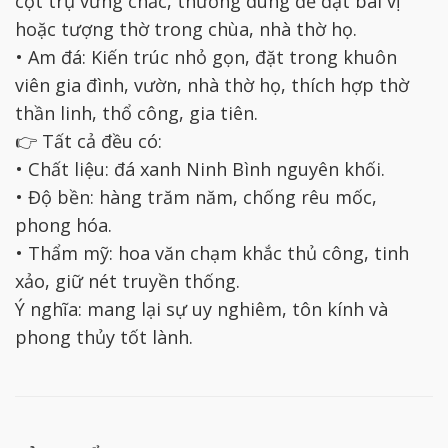
cột trụ vững chắc, thường dùng để đặt bài vị
hoặc tượng thờ trong chùa, nhà thờ họ.
• Am đá: Kiến trúc nhỏ gọn, đặt trong khuôn
viên gia đình, vườn, nhà thờ họ, thích hợp thờ
thần linh, thổ công, gia tiên.
👉 Tất cả đều có:
• Chất liệu: đá xanh Ninh Bình nguyên khối.
• Độ bền: hàng trăm năm, chống rêu mốc,
phong hóa.
• Thẩm mỹ: hoa văn chạm khắc thủ công, tinh
xảo, giữ nét truyền thống.
Ý nghĩa: mang lại sự uy nghiêm, tôn kính và
phong thủy tốt lành.