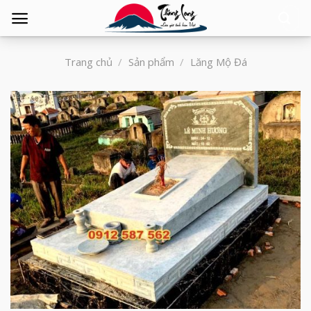
Tìm
kiếm:
Trang chủ
/
Sản phẩm
/
Lăng Mộ Đá