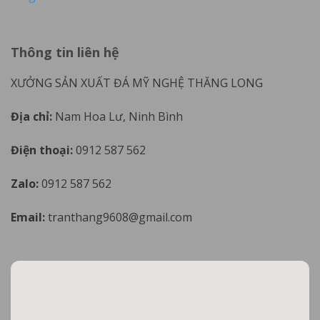
Thông tin liên hệ
XƯỞNG SẢN XUẤT ĐÁ MỸ NGHỆ THĂNG LONG
Địa chỉ:
Nam Hoa Lư, Ninh Bình
Điện thoại:
0912 587 562
Zalo:
0912 587 562
Email:
tranthang9608@gmail.com