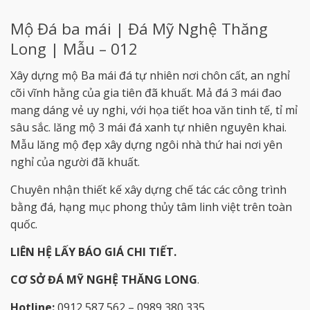
Mộ Đá ba mái | Đá Mỹ Nghệ Thăng
Long | Mẫu – 012
Xây dựng mộ Ba mái đá tự nhiên nơi chôn cất, an nghỉ
cõi vĩnh hằng của gia tiên đã khuất. Mả đá 3 mái đao
mang dáng vẻ uy nghi, với họa tiết hoa văn tinh tế, tỉ mỉ
sâu sắc. lăng mộ 3 mái đá xanh tự nhiên nguyên khai.
Mẫu lăng mộ đẹp xây dựng ngôi nhà thứ hai nơi yên
nghỉ của người đã khuất.
Chuyên nhận thiết kế xây dựng chế tác các công trình
bằng đá, hạng mục phong thủy tâm linh việt trên toàn
quốc.
LIÊN HỆ LẤY BÁO GIÁ CHI TIẾT.
CƠ SỞ ĐÁ MỸ NGHỆ THĂNG LONG
.
Hotline:
0912 587 562 – 0989 380 335