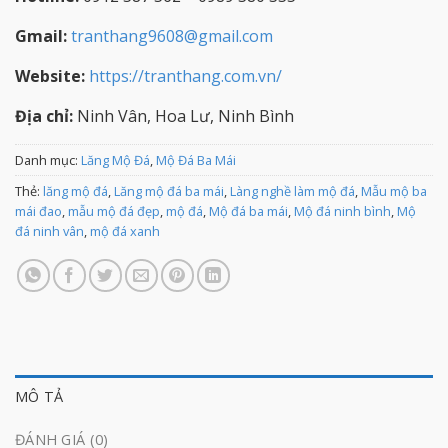
Gmail:
tranthang9608@gmail.com
Website:
https://tranthang.com.vn/
Địa chỉ:
Ninh Vân, Hoa Lư, Ninh Bình
Danh mục:
Lăng Mộ Đá
,
Mộ Đá Ba Mái
Thẻ:
lăng mộ đá
,
Lăng mộ đá ba mái
,
Làng nghề làm mộ đá
,
Mẫu mộ ba
mái đao
,
mẫu mộ đá đẹp
,
mộ đá
,
Mộ đá ba mái
,
Mộ đá ninh bình
,
Mộ
đá ninh vân
,
mộ đá xanh
MÔ TẢ
ĐÁNH GIÁ (0)