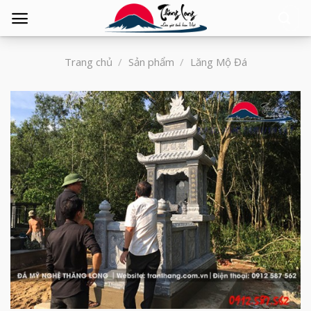
Tìm
kiếm:
Trang chủ
/
Sản phẩm
/
Lăng Mộ Đá