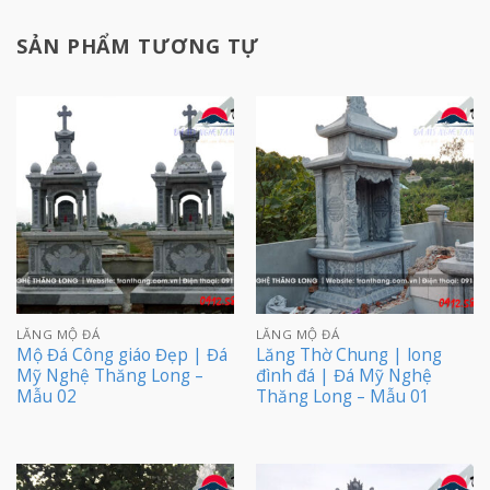
SẢN PHẨM TƯƠNG TỰ
LĂNG MỘ ĐÁ
LĂNG MỘ ĐÁ
Mộ Đá Công giáo Đẹp | Đá
Lăng Thờ Chung | long
Mỹ Nghệ Thăng Long –
đình đá | Đá Mỹ Nghệ
Mẫu 02
Thăng Long – Mẫu 01