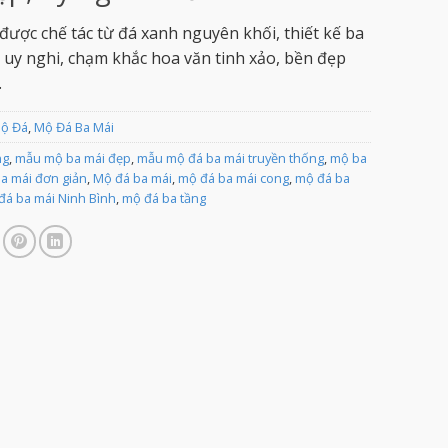
được chế tác từ đá xanh nguyên khối, thiết kế ba
 uy nghi, chạm khắc hoa văn tinh xảo, bền đẹp
.
Mộ Đá
,
Mộ Đá Ba Mái
ng
,
mẫu mộ ba mái đẹp
,
mẫu mộ đá ba mái truyền thống
,
mộ ba
a mái đơn giản
,
Mộ đá ba mái
,
mộ đá ba mái cong
,
mộ đá ba
đá ba mái Ninh Bình
,
mộ đá ba tầng