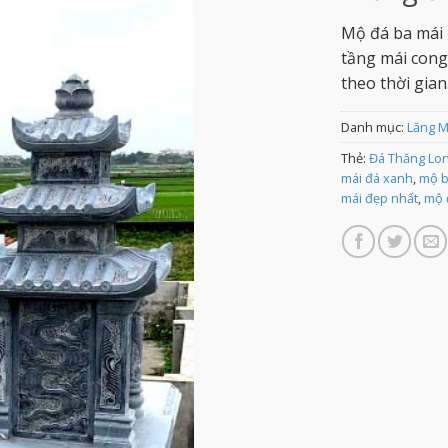
Mộ đá ba mái 
tầng mái cong
theo thời gian
Danh mục:
Lăng 
Thẻ:
Đá Thăng Lo
mái đá xanh
,
mộ b
mái đẹp nhất
,
mộ 