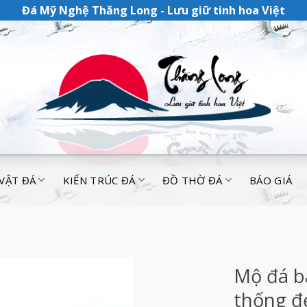
Đá Mỹ Nghệ Thăng Long - Lưu giữ tinh hoa Việt
 VẬT ĐÁ
KIẾN TRÚC ĐÁ
ĐỒ THỜ ĐÁ
BÁO GIÁ
Mộ đá b
thống đ