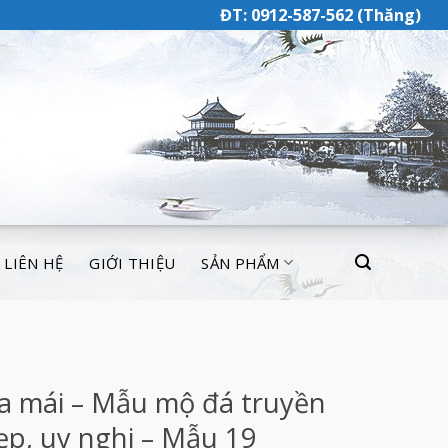
ĐT: 0912-587-562 (Thăng)
LIÊN HỆ
GIỚI THIỆU
SẢN PHẨM
a mái – Mẫu mộ đá truyền
ẹp, uy nghi – Mẫu 19