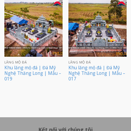
LĂNG MỘ ĐÁ
LĂNG MỘ ĐÁ
Khu lăng mộ đá | Đá Mỹ
Khu lăng mộ đá | Đá Mỹ
Nghệ Thăng Long | Mẫu –
Nghệ Thăng Long | Mẫu –
019
017
Kết nối với chúng tôi