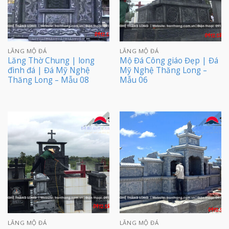
LĂNG MỘ ĐÁ
LĂNG MỘ ĐÁ
Lăng Thờ Chung | long
Mộ Đá Công giáo Đẹp | Đá
đình đá | Đá Mỹ Nghệ
Mỹ Nghệ Thăng Long –
Thăng Long – Mẫu 08
Mẫu 06
LĂNG MỘ ĐÁ
LĂNG MỘ ĐÁ