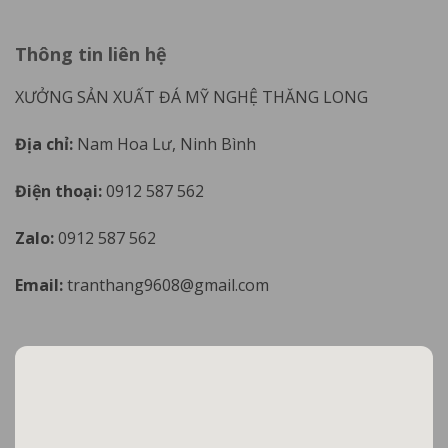
Thông tin liên hệ
XƯỞNG SẢN XUẤT ĐÁ MỸ NGHỆ THĂNG LONG
Địa chỉ:
Nam Hoa Lư, Ninh Bình
Điện thoại:
0912 587 562
Zalo:
0912 587 562
Email:
tranthang9608@gmail.com