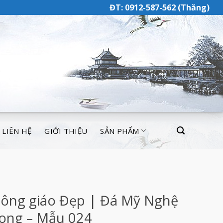
ĐT: 0912-587-562 (Thăng)
LIÊN HỆ
GIỚI THIỆU
SẢN PHẨM
ông giáo Đẹp | Đá Mỹ Nghệ
ong – Mẫu 024