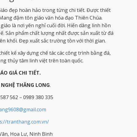
áo đẹp hoàn hảo trong từng chi tiết. Được thiết
, Mang đậm tôn giáo văn hóa đạo Thiên Chúa.
iáo là nơi yên nghỉ cuối đời. Hiến dâng linh hồn
. Sản phẩm chất lượng nhất được sản xuất từ đá
n khối. Đẹp xuất sắc trường tồn với thời gian.
hiết kế xây dựng chế tác các công trình bằng đá,
g thủy tâm linh việt trên toàn quốc.
BÁO GIÁ CHI TIẾT.
Ỹ NGHỆ THĂNG LONG
.
 587 562 – 0989 380 335
hang9608@gmail.com
s://tranthang.com.vn/
ân, Hoa Lư, Ninh Bình