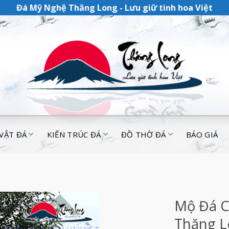
Đá Mỹ Nghệ Thăng Long - Lưu giữ tinh hoa Việt
 VẬT ĐÁ
KIẾN TRÚC ĐÁ
ĐỒ THỜ ĐÁ
BÁO GIÁ
Mộ Đá C
Thăng L