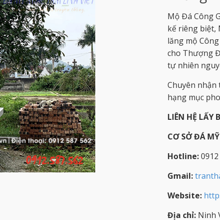
Mộ Đá Công Gi
kế riêng biệt
lăng mộ Công g
cho Thượng Đế
tự nhiên nguyê
Chuyên nhận t
hạng mục phon
LIÊN HỆ LẤY 
CƠ SỞ ĐÁ M
Hotline:
0912
Gmail:
trant
Website:
http
Địa chỉ:
Ninh V