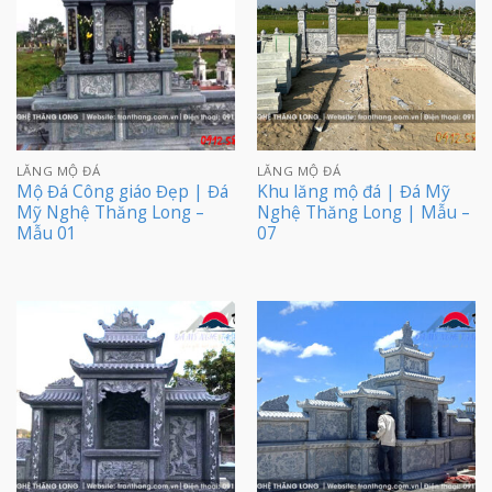
LĂNG MỘ ĐÁ
LĂNG MỘ ĐÁ
Mộ Đá Công giáo Đẹp | Đá
Khu lăng mộ đá | Đá Mỹ
Mỹ Nghệ Thăng Long –
Nghệ Thăng Long | Mẫu –
Mẫu 01
07