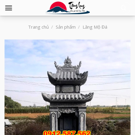
Tìm
kiếm:
Trang chủ
/
Sản phẩm
/
Lăng Mộ Đá