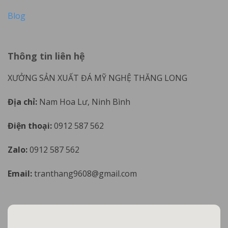
Blog
Thông tin liên hệ
XƯỞNG SẢN XUẤT ĐÁ MỸ NGHỆ THĂNG LONG
Địa chỉ:
Nam Hoa Lư, Ninh Bình
Điện thoại:
0912 587 562
Zalo:
0912 587 562
Email:
tranthang9608@gmail.com