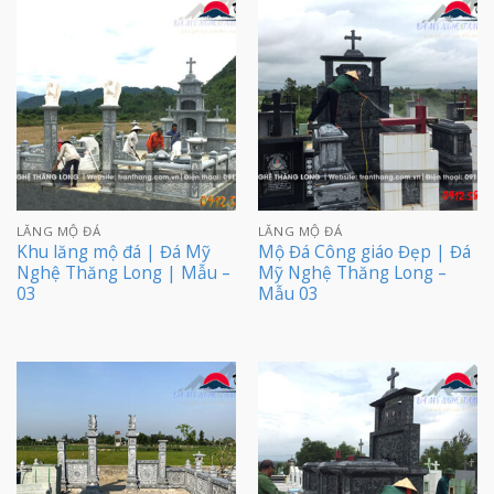
LĂNG MỘ ĐÁ
LĂNG MỘ ĐÁ
Khu lăng mộ đá | Đá Mỹ
Mộ Đá Công giáo Đẹp | Đá
Nghệ Thăng Long | Mẫu –
Mỹ Nghệ Thăng Long –
03
Mẫu 03