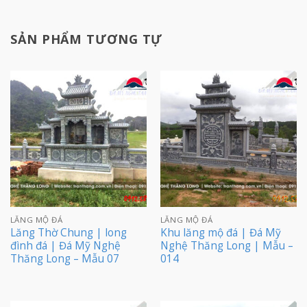
SẢN PHẨM TƯƠNG TỰ
LĂNG MỘ ĐÁ
LĂNG MỘ ĐÁ
Lăng Thờ Chung | long
Khu lăng mộ đá | Đá Mỹ
đình đá | Đá Mỹ Nghệ
Nghệ Thăng Long | Mẫu –
Thăng Long – Mẫu 07
014