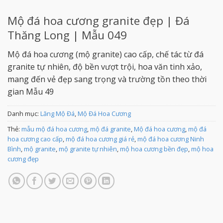
Mộ đá hoa cương granite đẹp | Đá
Thăng Long | Mẫu 049
Mộ đá hoa cương (mộ granite) cao cấp, chế tác từ đá
granite tự nhiên, độ bền vượt trội, hoa văn tinh xảo,
mang đến vẻ đẹp sang trọng và trường tồn theo thời
gian Mẫu 49
Danh mục:
Lăng Mộ Đá
,
Mộ Đá Hoa Cương
Thẻ:
mẫu mộ đá hoa cương
,
mộ đá granite
,
Mộ đá hoa cương
,
mộ đá
hoa cương cao cấp
,
mộ đá hoa cương giá rẻ
,
mộ đá hoa cương Ninh
Bình
,
mộ granite
,
mộ granite tự nhiên
,
mộ hoa cương bền đẹp
,
mộ hoa
cương đẹp