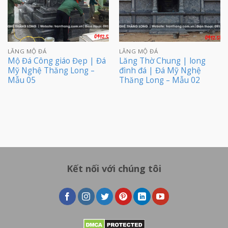
LĂNG MỘ ĐÁ
LĂNG MỘ ĐÁ
Mộ Đá Công giáo Đẹp | Đá
Lăng Thờ Chung | long
Mỹ Nghệ Thăng Long –
đình đá | Đá Mỹ Nghệ
Mẫu 05
Thăng Long – Mẫu 02
Kết nối với chúng tôi