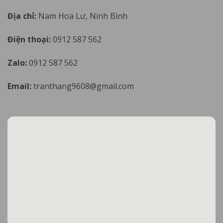
Địa chỉ:
Nam Hoa Lư, Ninh Bình
Điện thoại:
0912 587 562
Zalo:
0912 587 562
Email:
tranthang9608@gmail.com