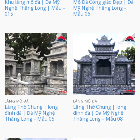
Khu lăng mộ đá | Đá Mỹ
Mộ Đá Công giáo Đẹp | Đá
Nghệ Thăng Long | Mẫu –
Mỹ Nghệ Thăng Long –
015
Mẫu 06
LĂNG MỘ ĐÁ
LĂNG MỘ ĐÁ
Lăng Thờ Chung | long
Lăng Thờ Chung | long
đình đá | Đá Mỹ Nghệ
đình đá | Đá Mỹ Nghệ
Thăng Long – Mẫu 05
Thăng Long – Mẫu 08