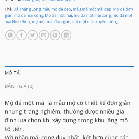
Thẻ:
Đá Thăng Long
,
mẫu mộ đá đẹp
,
mẫu mộ một mái đẹp
,
Mộ đá đơn
giản
,
mộ đá mái cong
,
Mộ đá một mái
,
mộ đá một mái cong
,
mộ đá một
mái Ninh Bình
,
mộ một mái đơn giản
,
mộ một mái truyền thống
MÔ TẢ
ĐÁNH GIÁ (0)
Mộ đá một mái là mẫu mộ có thiết kế đơn giản
nhưng trang nghiêm, thường được nhiều gia
đình lựa chọn khi xây dựng trong khu lăng mộ
tổ tiên.
Với phần mái cong duy nhất, kết hợp cùng các