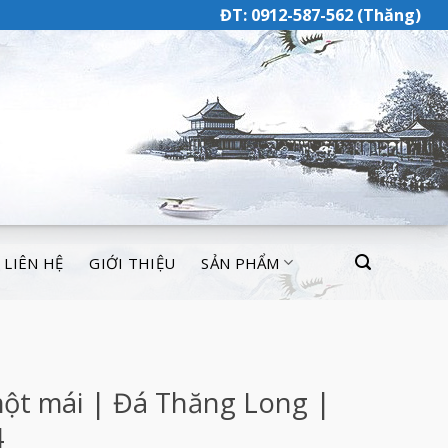
ĐT: 0912-587-562 (Thăng)
LIÊN HỆ
GIỚI THIỆU
SẢN PHẨM
ột mái | Đá Thăng Long |
4