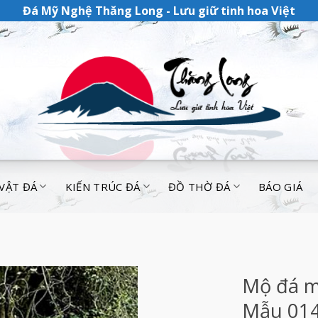
Đá Mỹ Nghệ Thăng Long - Lưu giữ tinh hoa Việt
 VẬT ĐÁ
KIẾN TRÚC ĐÁ
ĐỒ THỜ ĐÁ
BÁO GIÁ
Mộ đá m
Mẫu 01