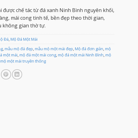
 được chế tác từ đá xanh Ninh Bình nguyên khối,
àng, mái cong tinh tế, bền đẹp theo thời gian,
 không gian thờ tự.
Mộ Đá
,
Mộ Đá Một Mái
ng
,
mẫu mộ đá đẹp
,
mẫu mộ một mái đẹp
,
Mộ đá đơn giản
,
mộ
á một mái
,
mộ đá một mái cong
,
mộ đá một mái Ninh Bình
,
mộ
,
mộ một mái truyền thống