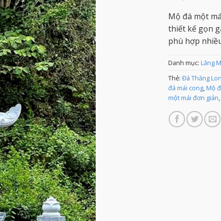
Mộ đá một mái
thiết kế gọn g
phù hợp nhiều
Danh mục:
Lăng 
Thẻ:
Đá Thăng Lo
đá mái cong
,
Mộ đ
một mái đơn giản