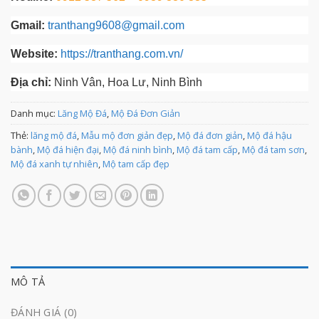
Gmail:
tranthang9608@gmail.com
Website:
https://tranthang.com.vn/
Địa chỉ:
Ninh Vân, Hoa Lư, Ninh Bình
Danh mục:
Lăng Mộ Đá
,
Mộ Đá Đơn Giản
Thẻ:
lăng mộ đá
,
Mẫu mộ đơn giản đẹp
,
Mộ đá đơn giản
,
Mộ đá hậu
bành
,
Mộ đá hiện đại
,
Mộ đá ninh bình
,
Mộ đá tam cấp
,
Mộ đá tam sơn
,
Mộ đá xanh tự nhiên
,
Mộ tam cấp đẹp
MÔ TẢ
ĐÁNH GIÁ (0)