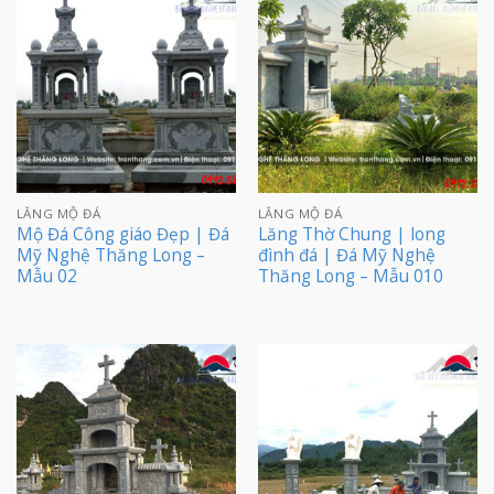
LĂNG MỘ ĐÁ
LĂNG MỘ ĐÁ
Mộ Đá Công giáo Đẹp | Đá
Lăng Thờ Chung | long
Mỹ Nghệ Thăng Long –
đình đá | Đá Mỹ Nghệ
Mẫu 02
Thăng Long – Mẫu 010