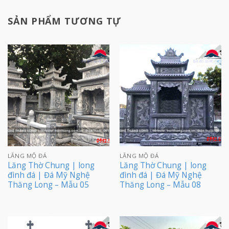
SẢN PHẨM TƯƠNG TỰ
LĂNG MỘ ĐÁ
LĂNG MỘ ĐÁ
Lăng Thờ Chung | long
Lăng Thờ Chung | long
đình đá | Đá Mỹ Nghệ
đình đá | Đá Mỹ Nghệ
Thăng Long – Mẫu 05
Thăng Long – Mẫu 08