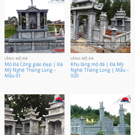
LĂNG MỘ ĐÁ
LĂNG MỘ ĐÁ
Mộ Đá Công giáo Đẹp | Đá
Khu lăng mộ đá | Đá Mỹ
Mỹ Nghệ Thăng Long –
Nghệ Thăng Long | Mẫu –
Mẫu 01
020