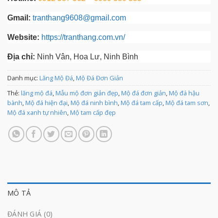
Gmail:
tranthang9608@gmail.com
Website:
https://tranthang.com.vn/
Địa chỉ:
Ninh Vân, Hoa Lư, Ninh Bình
Danh mục:
Lăng Mộ Đá
,
Mộ Đá Đơn Giản
Thẻ:
lăng mộ đá
,
Mẫu mộ đơn giản đẹp
,
Mộ đá đơn giản
,
Mộ đá hậu
bành
,
Mộ đá hiện đại
,
Mộ đá ninh bình
,
Mộ đá tam cấp
,
Mộ đá tam sơn
,
Mộ đá xanh tự nhiên
,
Mộ tam cấp đẹp
MÔ TẢ
ĐÁNH GIÁ (0)