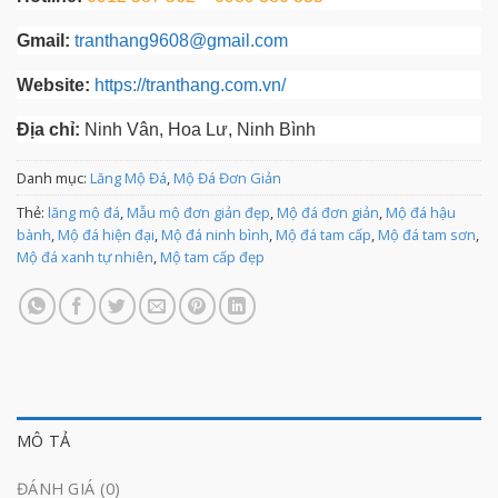
Gmail:
tranthang9608@gmail.com
Website:
https://tranthang.com.vn/
Địa chỉ:
Ninh Vân, Hoa Lư, Ninh Bình
Danh mục:
Lăng Mộ Đá
,
Mộ Đá Đơn Giản
Thẻ:
lăng mộ đá
,
Mẫu mộ đơn giản đẹp
,
Mộ đá đơn giản
,
Mộ đá hậu
bành
,
Mộ đá hiện đại
,
Mộ đá ninh bình
,
Mộ đá tam cấp
,
Mộ đá tam sơn
,
Mộ đá xanh tự nhiên
,
Mộ tam cấp đẹp
MÔ TẢ
ĐÁNH GIÁ (0)