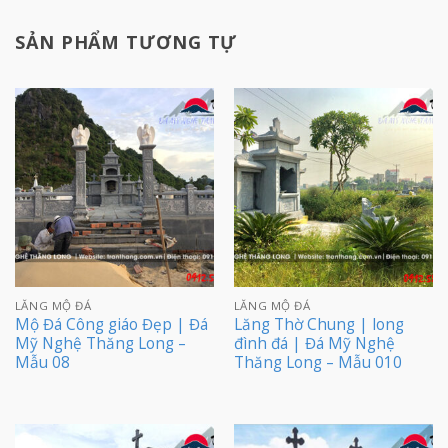
SẢN PHẨM TƯƠNG TỰ
LĂNG MỘ ĐÁ
LĂNG MỘ ĐÁ
Mộ Đá Công giáo Đẹp | Đá
Lăng Thờ Chung | long
Mỹ Nghệ Thăng Long –
đình đá | Đá Mỹ Nghệ
Mẫu 08
Thăng Long – Mẫu 010