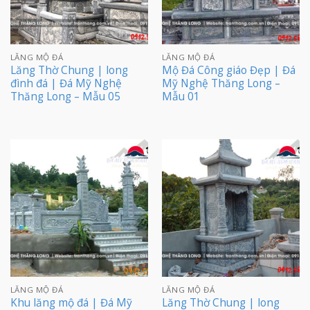
LĂNG MỘ ĐÁ
LĂNG MỘ ĐÁ
Lăng Thờ Chung | long
Mộ Đá Công giáo Đẹp | Đá
đình đá | Đá Mỹ Nghệ
Mỹ Nghệ Thăng Long –
Thăng Long – Mẫu 05
Mẫu 01
LĂNG MỘ ĐÁ
LĂNG MỘ ĐÁ
Khu lăng mộ đá | Đá Mỹ
Lăng Thờ Chung | long