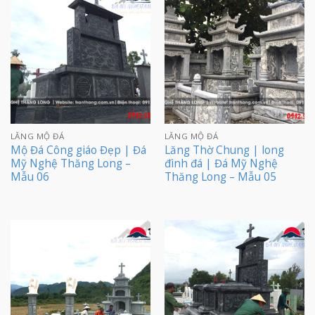
LĂNG MỘ ĐÁ
LĂNG MỘ ĐÁ
Mộ Đá Công giáo Đẹp | Đá
Lăng Thờ Chung | long
Mỹ Nghệ Thăng Long –
đình đá | Đá Mỹ Nghệ
Mẫu 06
Thăng Long – Mẫu 05