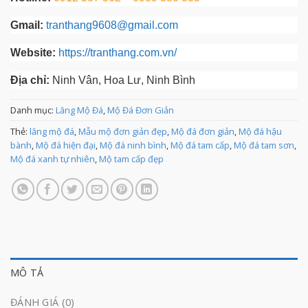
Gmail:
tranthang9608@gmail.com
Website:
https://tranthang.com.vn/
Địa chỉ:
Ninh Vân, Hoa Lư, Ninh Bình
Danh mục:
Lăng Mộ Đá
,
Mộ Đá Đơn Giản
Thẻ:
lăng mộ đá
,
Mẫu mộ đơn giản đẹp
,
Mộ đá đơn giản
,
Mộ đá hậu
bành
,
Mộ đá hiện đại
,
Mộ đá ninh bình
,
Mộ đá tam cấp
,
Mộ đá tam sơn
,
Mộ đá xanh tự nhiên
,
Mộ tam cấp đẹp
MÔ TẢ
ĐÁNH GIÁ (0)