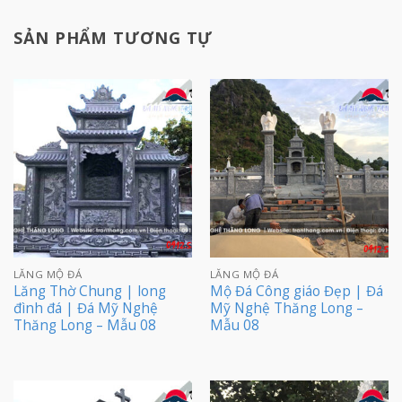
SẢN PHẨM TƯƠNG TỰ
LĂNG MỘ ĐÁ
LĂNG MỘ ĐÁ
Lăng Thờ Chung | long
Mộ Đá Công giáo Đẹp | Đá
đình đá | Đá Mỹ Nghệ
Mỹ Nghệ Thăng Long –
Thăng Long – Mẫu 08
Mẫu 08