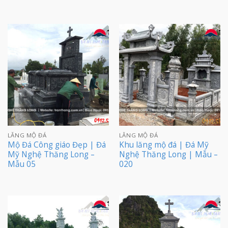
LĂNG MỘ ĐÁ
LĂNG MỘ ĐÁ
Mộ Đá Công giáo Đẹp | Đá
Khu lăng mộ đá | Đá Mỹ
Mỹ Nghệ Thăng Long –
Nghệ Thăng Long | Mẫu –
Mẫu 05
020