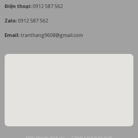
Điện thoại:
0912 587 562
Zalo:
0912 587 562
Email:
tranthang9608@gmail.com
Điều khoản dịch vụ
Chính sách bảo mật