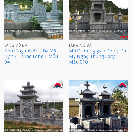
LĂNG MỘ ĐÁ
LĂNG MỘ ĐÁ
Khu lăng mộ đá | Đá Mỹ
Mộ Đá Công giáo Đẹp | Đá
Nghệ Thăng Long | Mẫu –
Mỹ Nghệ Thăng Long –
04
Mẫu 010