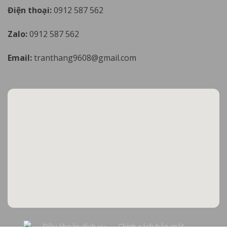
Điện thoại:
0912 587 562
Zalo:
0912 587 562
Email:
tranthang9608@gmail.com
Điều khoản dịch vụ
Chính sách bảo mật