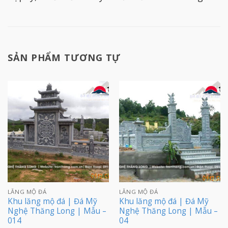
SẢN PHẨM TƯƠNG TỰ
LĂNG MỘ ĐÁ
LĂNG MỘ ĐÁ
Khu lăng mộ đá | Đá Mỹ
Khu lăng mộ đá | Đá Mỹ
Nghệ Thăng Long | Mẫu –
Nghệ Thăng Long | Mẫu –
014
04