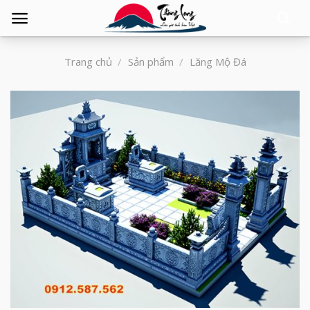
Tìm
kiếm:
Trang chủ
/
Sản phẩm
/
Lăng Mộ Đá