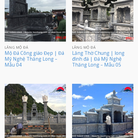
LĂNG MỘ ĐÁ
LĂNG MỘ ĐÁ
Mộ Đá Công giáo Đẹp | Đá
Lăng Thờ Chung | long
Mỹ Nghệ Thăng Long –
đình đá | Đá Mỹ Nghệ
Mẫu 04
Thăng Long – Mẫu 05