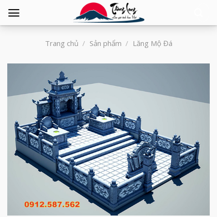
Tìm
kiếm:
Trang chủ
/
Sản phẩm
/
Lăng Mộ Đá