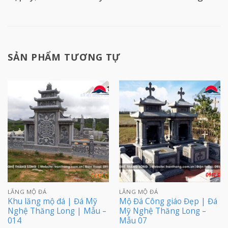
SẢN PHẨM TƯƠNG TỰ
LĂNG MỘ ĐÁ
LĂNG MỘ ĐÁ
Khu lăng mộ đá | Đá Mỹ
Mộ Đá Công giáo Đẹp | Đá
Nghệ Thăng Long | Mẫu –
Mỹ Nghệ Thăng Long –
014
Mẫu 07