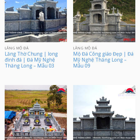
LĂNG MỘ ĐÁ
LĂNG MỘ ĐÁ
Lăng Thờ Chung | long
Mộ Đá Công giáo Đẹp | Đá
đình đá | Đá Mỹ Nghệ
Mỹ Nghệ Thăng Long –
Thăng Long – Mẫu 03
Mẫu 09