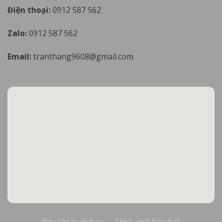
Điện thoại:
0912 587 562
Zalo:
0912 587 562
Email:
tranthang9608@gmail.com
Điều khoản dịch vụ
Chính sách bảo mật