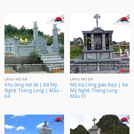
LĂNG MỘ ĐÁ
LĂNG MỘ ĐÁ
Khu lăng mộ đá | Đá Mỹ
Mộ Đá Công giáo Đẹp | Đá
Nghệ Thăng Long | Mẫu –
Mỹ Nghệ Thăng Long –
04
Mẫu 01