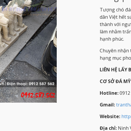
Tượng chó đá 
dân Việt hết s
thành với ngư
làm nhằm trấn
hạnh phúc.
Chuyên nhận t
hạng mục phon
LIÊN HỆ LẤY 
CƠ SỞ ĐÁ M
Hotline:
0912
Gmail:
trant
Website:
http
Địa chỉ:
Ninh V