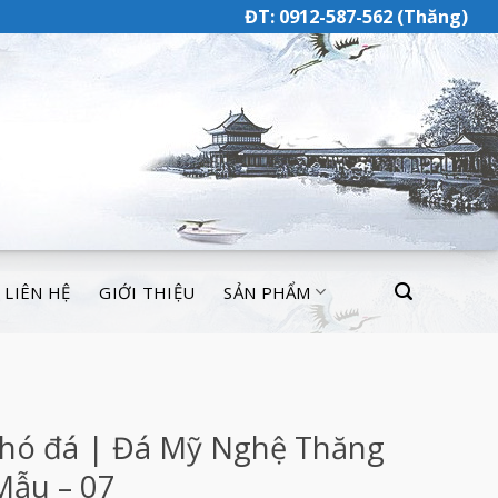
ĐT: 0912-587-562 (Thăng)
LIÊN HỆ
GIỚI THIỆU
SẢN PHẨM
hó đá | Đá Mỹ Nghệ Thăng
Mẫu – 07