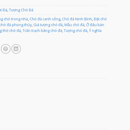
ật Đá
,
Tượng Chó Đá
ng chó trong nhà
,
Chó đá canh cổng
,
Chó đá Ninh Bình
,
Đặt chó
 chó đá phong thủy
,
Giá tượng chó đá
,
Mẫu chó đá
,
Ở đâu bán
g thờ chó đá
,
Trấn trạch bằng chó đá
,
Tượng chó đá
,
Ý nghĩa