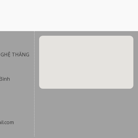
NGHỆ THĂNG
Bình
il.com