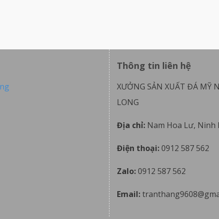
Thông tin liên hệ
ong
XƯỞNG SẢN XUẤT ĐÁ MỸ 
LONG
Địa chỉ:
Nam Hoa Lư, Ninh 
Điện thoại:
0912 587 562
Zalo:
0912 587 562
Email:
tranthang9608@gma