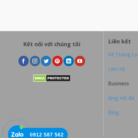
Liên kết
Kết nối với chúng tôi
Về Thăng L
Liên hệ
Business
lăng mộ đá
Blog
0912 587 562