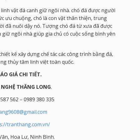
linh vật đá canh giữ ngôi nhà. chó đá được người
ức ưu chuộng, chó là con vật thân thiện, trung
ời đã nuôi dậy nó. Tượng chó đá từ xưa đã được
 giữ ngôi nhà giúp gia chủ có cuộc sống bình yên
hiết kế xây dựng chế tác các công trình bằng đá,
g thủy tâm linh việt toàn quốc.
BÁO GIÁ CHI TIẾT.
Ỹ NGHỆ THĂNG LONG
.
 587 562 – 0989 380 335
hang9608@gmail.com
s://tranthang.com.vn/
ân, Hoa Lư, Ninh Bình.