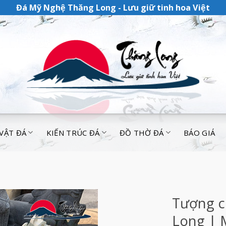
Đá Mỹ Nghệ Thăng Long - Lưu giữ tinh hoa Việt
 VẬT ĐÁ
KIẾN TRÚC ĐÁ
ĐỒ THỜ ĐÁ
BÁO GIÁ
Tượng c
Long | 