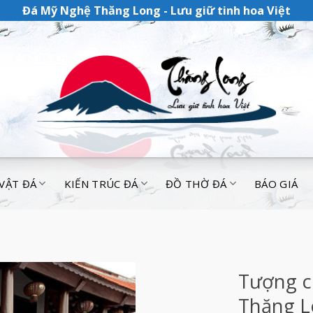
Đá Mỹ Nghệ Thăng Long - Lưu giữ tinh hoa Việt
 VẬT ĐÁ
KIẾN TRÚC ĐÁ
ĐỒ THỜ ĐÁ
BÁO GIÁ
Tượng c
Thăng L