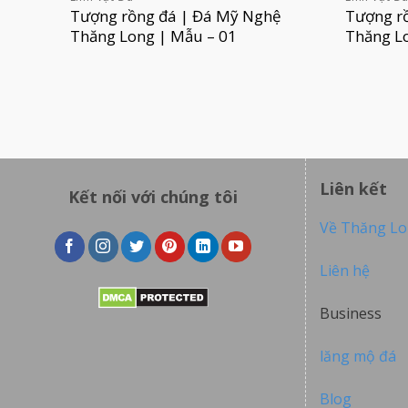
Tượng rồng đá | Đá Mỹ Nghệ
Tượng r
Thăng Long | Mẫu – 01
Thăng L
Liên kết
Kết nối với chúng tôi
Về Thăng L
Liên hệ
Business
lăng mộ đá
Blog