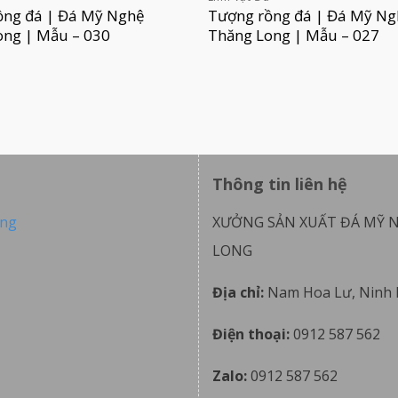
ồng đá | Đá Mỹ Nghệ
Tượng rồng đá | Đá Mỹ Ng
ong | Mẫu – 030
Thăng Long | Mẫu – 027
Thông tin liên hệ
ong
XƯỞNG SẢN XUẤT ĐÁ MỸ 
LONG
Địa chỉ:
Nam Hoa Lư, Ninh 
Điện thoại:
0912 587 562
Zalo:
0912 587 562