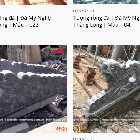
á
Linh Vật Đá
ồng đá | Đá Mỹ Nghệ
Tượng rồng đá | Đá Mỹ Ng
ong | Mẫu – 022
Thăng Long | Mẫu – 04
á
Linh Vật Đá