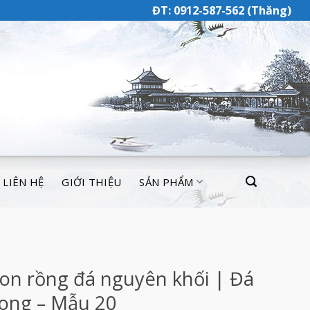
ĐT: 0912-587-562 (Thăng)
LIÊN HỆ
GIỚI THIỆU
SẢN PHẨM
on rồng đá nguyên khối | Đá
ong – Mẫu 20