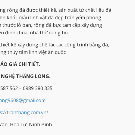
g rồng đá được thiết kế, sản xuất từ chất liệu đá
ên khối, mẫu linh vật đá đẹp trấn yểm phong
ch thước lỗ ban, rồng đá bực tam cấp xây dựng
ên đình chùa, nhà thờ dòng họ.
hiết kế xây dựng chế tác các công trình bằng đá,
g thủy tâm linh việt àn quốc.
BÁO GIÁ CHI TIẾT.
Ỹ NGHỆ THĂNG LONG
.
 587 562 – 0989 380 335
hang9608@gmail.com
s://tranthang.com.vn/
ân, Hoa Lư, Ninh Bình.