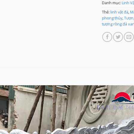
Danh mục:
Linh V
Thẻ:
linh vật đá
,
M
phong thủy
,
Tượng
tượng rồng đá xa