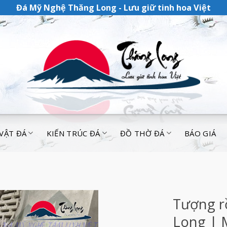
Đá Mỹ Nghệ Thăng Long - Lưu giữ tinh hoa Việt
 VẬT ĐÁ
KIẾN TRÚC ĐÁ
ĐỒ THỜ ĐÁ
BÁO GIÁ
Tượng r
Long | 