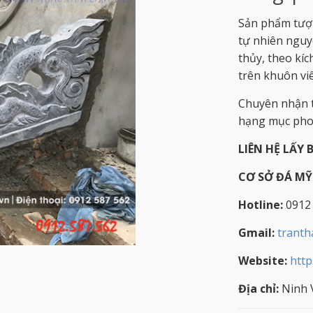
Sản phẩm tượn
tự nhiên nguy
thủy, theo kí
trên khuôn vi
Chuyên nhận t
hạng mục phon
LIÊN HỆ LẤY 
CƠ SỞ ĐÁ M
Hotline:
0912
Gmail:
trant
Website:
http
Địa chỉ:
Ninh V