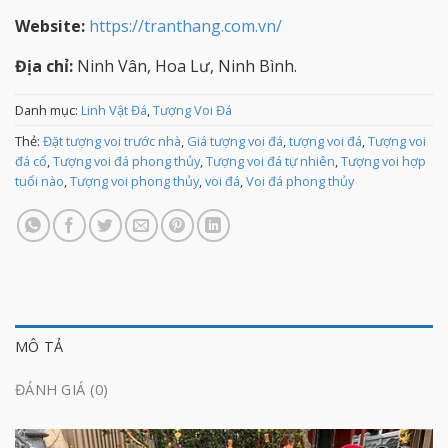
Website:
https://tranthang.com.vn/
Địa chỉ:
Ninh Vân, Hoa Lư, Ninh Bình.
Danh mục:
Linh Vật Đá
,
Tượng Voi Đá
Thẻ:
Đặt tượng voi trước nhà
,
Giá tượng voi đá
,
tượng voi đá
,
Tượng voi
đá cổ
,
Tượng voi đá phong thủy
,
Tượng voi đá tự nhiên
,
Tượng voi hợp
tuổi nào
,
Tượng voi phong thủy
,
voi đá
,
Voi đá phong thủy
MÔ TẢ
ĐÁNH GIÁ (0)