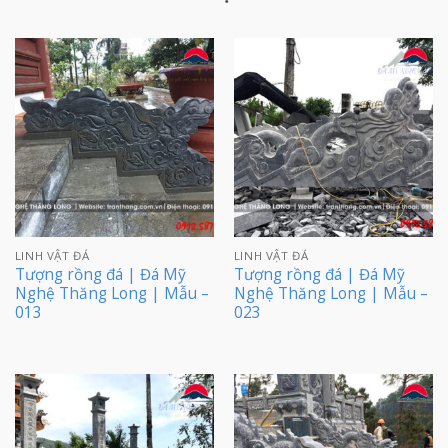
LINH VẬT ĐÁ
LINH VẬT ĐÁ
Tượng rồng đá | Đá Mỹ
Tượng rồng đá | Đá Mỹ
Nghệ Thăng Long | Mẫu –
Nghệ Thăng Long | Mẫu –
013
023