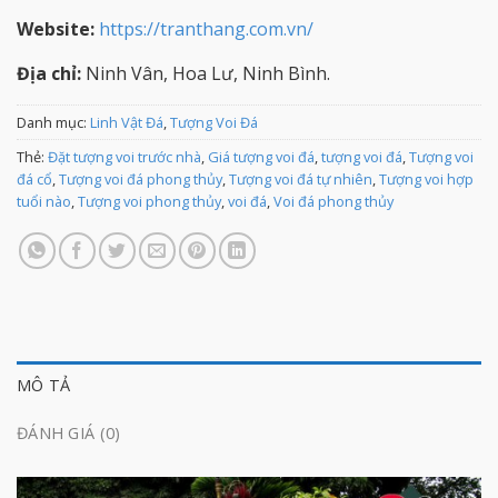
Website:
https://tranthang.com.vn/
Địa chỉ:
Ninh Vân, Hoa Lư, Ninh Bình.
Danh mục:
Linh Vật Đá
,
Tượng Voi Đá
Thẻ:
Đặt tượng voi trước nhà
,
Giá tượng voi đá
,
tượng voi đá
,
Tượng voi
đá cổ
,
Tượng voi đá phong thủy
,
Tượng voi đá tự nhiên
,
Tượng voi hợp
tuổi nào
,
Tượng voi phong thủy
,
voi đá
,
Voi đá phong thủy
MÔ TẢ
ĐÁNH GIÁ (0)