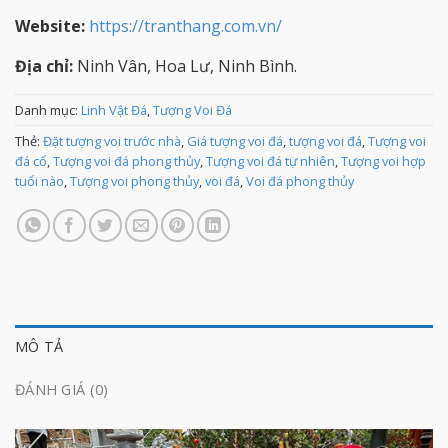
Website:
https://tranthang.com.vn/
Địa chỉ:
Ninh Vân, Hoa Lư, Ninh Bình.
Danh mục:
Linh Vật Đá
,
Tượng Voi Đá
Thẻ:
Đặt tượng voi trước nhà
,
Giá tượng voi đá
,
tượng voi đá
,
Tượng voi
đá cổ
,
Tượng voi đá phong thủy
,
Tượng voi đá tự nhiên
,
Tượng voi hợp
tuổi nào
,
Tượng voi phong thủy
,
voi đá
,
Voi đá phong thủy
MÔ TẢ
ĐÁNH GIÁ (0)