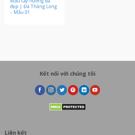
Mẫu cây hương đá
đẹp | Đá Thăng Long
– Mẫu 01
Kết nối với chúng tôi
Liên kết