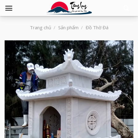
Tìm
kiếm:
Trang chủ
/
Sản phẩm
/
Đồ Thờ Đá