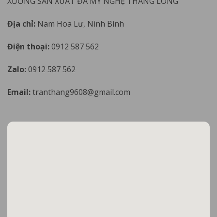
XƯỞNG SẢN XUẤT ĐÁ MỸ NGHỆ THĂNG LONG
Địa chỉ:
Nam Hoa Lư, Ninh Bình
Điện thoại:
0912 587 562
Zalo:
0912 587 562
Email:
tranthang9608@gmail.com