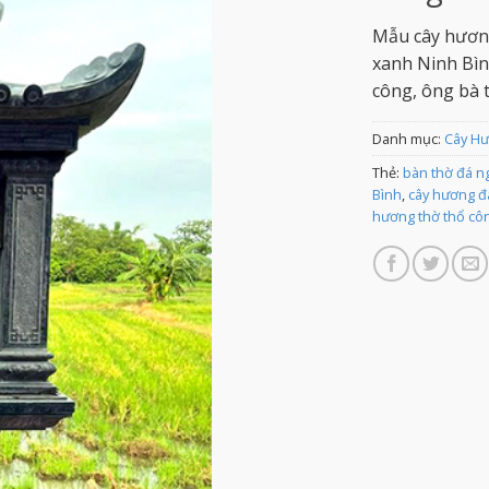
Mẫu cây hương
xanh Ninh Bình
công, ông bà t
Danh mục:
Cây H
Thẻ:
bàn thờ đá ng
Bình
,
cây hương đ
hương thờ thổ cô