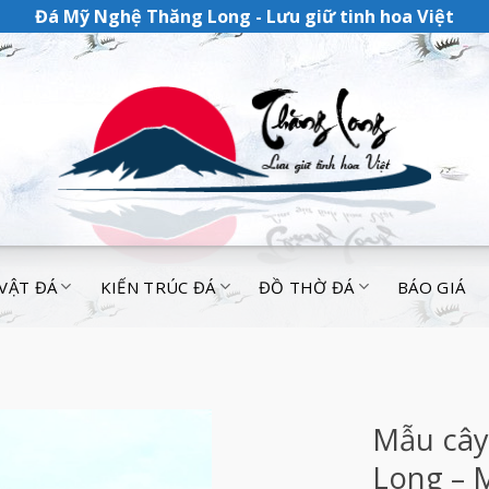
Đá Mỹ Nghệ Thăng Long - Lưu giữ tinh hoa Việt
 VẬT ĐÁ
KIẾN TRÚC ĐÁ
ĐỒ THỜ ĐÁ
BÁO GIÁ
Mẫu cây
Long – 