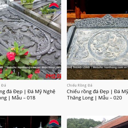
g Đá
Chiếu Rồng Đá
ồng đá Đẹp | Đá Mỹ Nghệ
Chiếu rồng đá Đẹp | Đá M
ong | Mẫu – 018
Thăng Long | Mẫu – 020