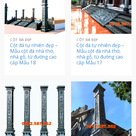
CỘT ĐÁ ĐẸP
CỘT ĐÁ ĐẸP
Cột đá tự nhiên đẹp –
Cột đá tự nhiên đẹp –
Mẫu cột đá nhà thờ,
Mẫu cột đá nhà thờ,
nhà gỗ, từ đường cao
nhà gỗ, từ đường cao
cấp Mẫu 18
cấp Mẫu 17