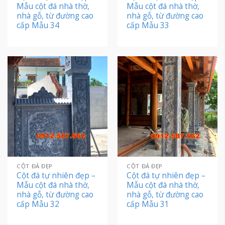
Mẫu cột đá nhà thờ,
Mẫu cột đá nhà thờ,
nhà gỗ, từ đường cao
nhà gỗ, từ đường cao
cấp Mẫu 34
cấp Mẫu 33
CỘT ĐÁ ĐẸP
CỘT ĐÁ ĐẸP
Cột đá tự nhiên đẹp –
Cột đá tự nhiên đẹp –
Mẫu cột đá nhà thờ,
Mẫu cột đá nhà thờ,
nhà gỗ, từ đường cao
nhà gỗ, từ đường cao
cấp Mẫu 32
cấp Mẫu 31