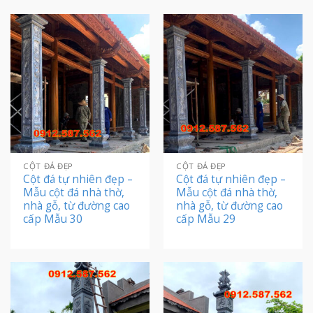
CỘT ĐÁ ĐẸP
CỘT ĐÁ ĐẸP
Cột đá tự nhiên đẹp –
Cột đá tự nhiên đẹp –
Mẫu cột đá nhà thờ,
Mẫu cột đá nhà thờ,
nhà gỗ, từ đường cao
nhà gỗ, từ đường cao
cấp Mẫu 30
cấp Mẫu 29