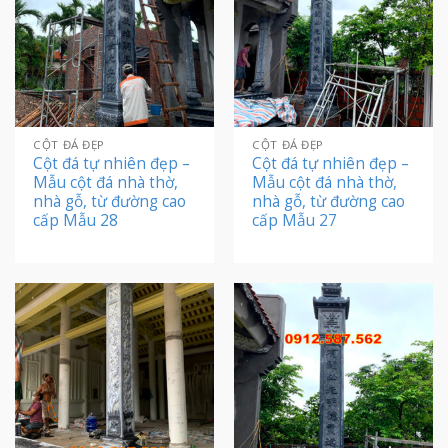
CỘT ĐÁ ĐẸP
CỘT ĐÁ ĐẸP
Cột đá tự nhiên đẹp –
Cột đá tự nhiên đẹp –
Mẫu cột đá nhà thờ,
Mẫu cột đá nhà thờ,
nhà gỗ, từ đường cao
nhà gỗ, từ đường cao
cấp Mẫu 28
cấp Mẫu 27