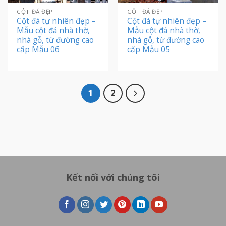
CỘT ĐÁ ĐẸP
CỘT ĐÁ ĐẸP
Cột đá tự nhiên đẹp –
Cột đá tự nhiên đẹp –
Mẫu cột đá nhà thờ,
Mẫu cột đá nhà thờ,
nhà gỗ, từ đường cao
nhà gỗ, từ đường cao
cấp Mẫu 06
cấp Mẫu 05
1
2
Kết nối với chúng tôi