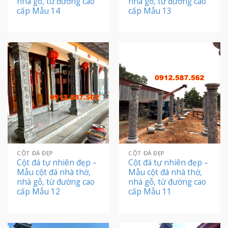
nhà gỗ, từ đường cao
nhà gỗ, từ đường cao
cấp Mẫu 14
cấp Mẫu 13
CỘT ĐÁ ĐẸP
CỘT ĐÁ ĐẸP
Cột đá tự nhiên đẹp –
Cột đá tự nhiên đẹp –
Mẫu cột đá nhà thờ,
Mẫu cột đá nhà thờ,
nhà gỗ, từ đường cao
nhà gỗ, từ đường cao
cấp Mẫu 12
cấp Mẫu 11