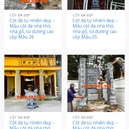
CỘT ĐÁ ĐẸP
CỘT ĐÁ ĐẸP
Cột đá tự nhiên đẹp –
Cột đá tự nhiên đẹp –
Mẫu cột đá nhà thờ,
Mẫu cột đá nhà thờ,
nhà gỗ, từ đường cao
nhà gỗ, từ đường cao
cấp Mẫu 26
cấp Mẫu 25
CỘT ĐÁ ĐẸP
CỘT ĐÁ ĐẸP
Cột đá tự nhiên đẹp –
Cột đá tự nhiên đẹp –
Mẫu cột đá nhà thờ,
Mẫu cột đá nhà thờ,