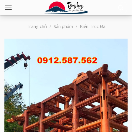
Tìm
kiếm:
Trang chủ
/
Sản phẩm
/
Kiến Trúc Đá