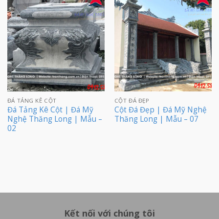
ĐÁ TẢNG KÊ CỘT
CỘT ĐÁ ĐẸP
Đá Tảng Kê Cột | Đá Mỹ
Cột Đá Đẹp | Đá Mỹ Nghệ
Nghệ Thăng Long | Mẫu –
Thăng Long | Mẫu – 07
02
Kết nối với chúng tôi