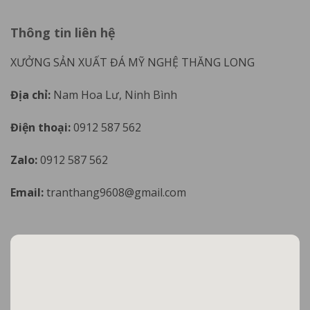
Thông tin liên hệ
XƯỞNG SẢN XUẤT ĐÁ MỸ NGHỆ THĂNG LONG
Địa chỉ:
Nam Hoa Lư, Ninh Bình
Điện thoại:
0912 587 562
Zalo:
0912 587 562
Email:
tranthang9608@gmail.com