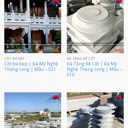
CỘT ĐÁ ĐẸP
ĐÁ TẢNG KÊ CỘT
Cột Đá Đẹp | Đá Mỹ Nghệ
Đá Tảng Kê Cột | Đá Mỹ
Thăng Long | Mẫu – 021
Nghệ Thăng Long | Mẫu –
010