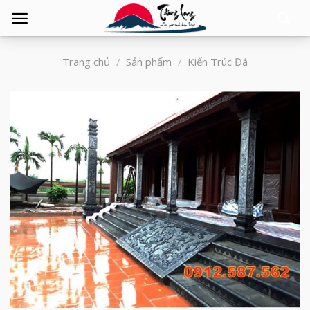
Tìm
kiếm:
Trang chủ
/
Sản phẩm
/
Kiến Trúc Đá