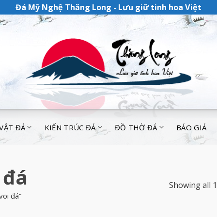
Đá Mỹ Nghệ Thăng Long - Lưu giữ tinh hoa Việt
 VẬT ĐÁ
KIẾN TRÚC ĐÁ
ĐỒ THỜ ĐÁ
BÁO GIÁ
 đá
Showing all 1
oi đá”