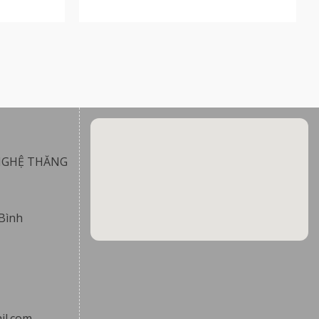
NGHỆ THĂNG
Bình
il.com