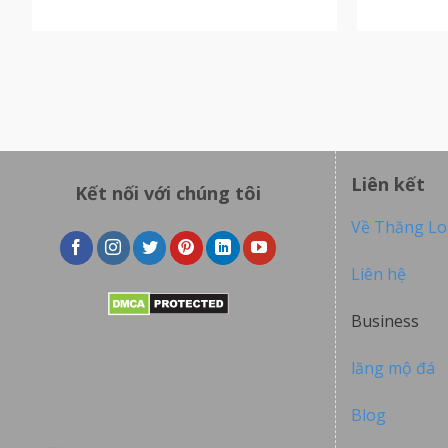
Liên kết
Kết nối với chúng tôi
Về Thăng L
Liên hệ
Business
lăng mộ đá
Blog