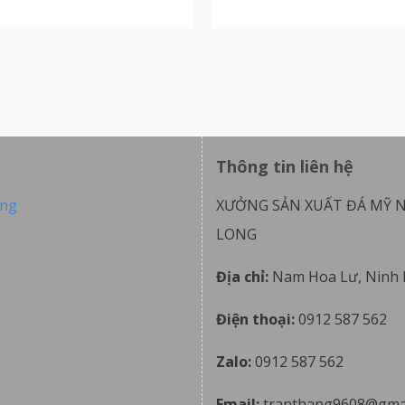
Thông tin liên hệ
ong
XƯỞNG SẢN XUẤT ĐÁ MỸ 
LONG
Địa chỉ:
Nam Hoa Lư, Ninh 
Điện thoại:
0912 587 562
Zalo:
0912 587 562
Email:
tranthang9608@gma