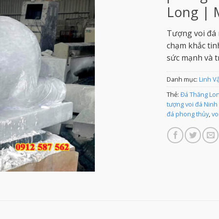
Long | 
Tượng voi đá 
chạm khắc tin
sức mạnh và tr
Danh mục:
Linh V
Thẻ:
Đá Thăng Lon
tượng voi đá Ninh
đá phong thủy
,
vo