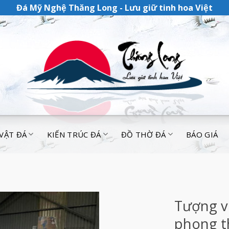
Đá Mỹ Nghệ Thăng Long - Lưu giữ tinh hoa Việt
 VẬT ĐÁ
KIẾN TRÚC ĐÁ
ĐỒ THỜ ĐÁ
BÁO GIÁ
Tượng v
phong t