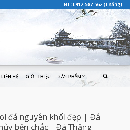
ĐT: 0912-587-562 (Thăng)
LIÊN HỆ
GIỚI THIỆU
SẢN PHẨM
oi đá nguyên khối đẹp | Đá
hủy bền chắc – Đá Thăng