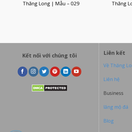
Thăng Long | Mẫu – 029
Thăng L
Liên kết
Kết nối với chúng tôi
Về Thăng L
Liên hệ
Business
lăng mộ đá
Blog