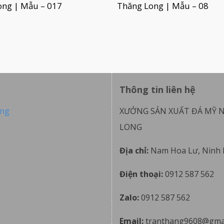
ong | Mẫu – 017
Thăng Long | Mẫu – 08
Thông tin liên hệ
ong
XƯỞNG SẢN XUẤT ĐÁ MỸ 
LONG
Địa chỉ:
Nam Hoa Lư, Ninh 
Điện thoại:
0912 587 562
Zalo:
0912 587 562
Email:
tranthang9608@gma