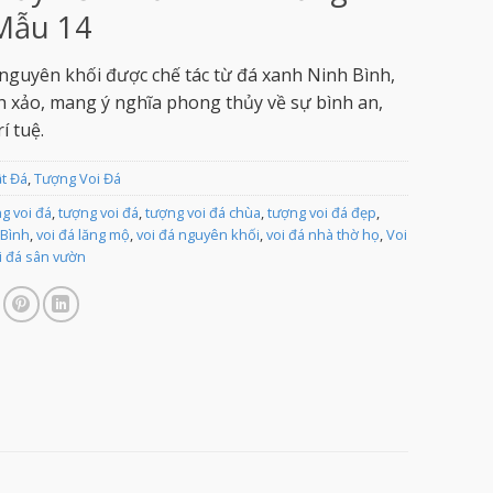
Mẫu 14
nguyên khối được chế tác từ đá xanh Ninh Bình,
h xảo, mang ý nghĩa phong thủy về sự bình an,
í tuệ.
ật Đá
,
Tượng Voi Đá
g voi đá
,
tượng voi đá
,
tượng voi đá chùa
,
tượng voi đá đẹp
,
 Bình
,
voi đá lăng mộ
,
voi đá nguyên khối
,
voi đá nhà thờ họ
,
Voi
i đá sân vườn