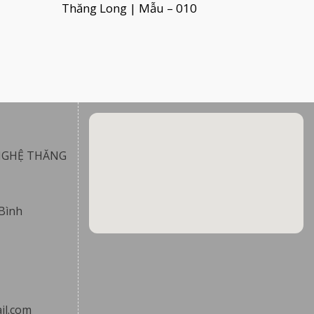
Thăng Long | Mẫu – 010
NGHỆ THĂNG
Bình
il.com