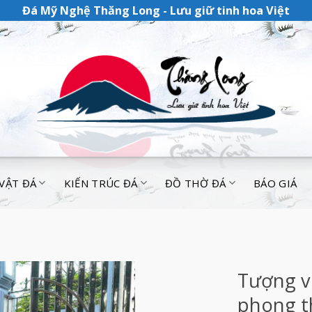
Đá Mỹ Nghệ Thăng Long - Lưu giữ tinh hoa Việt
 VẬT ĐÁ
KIẾN TRÚC ĐÁ
ĐỒ THỜ ĐÁ
BÁO GIÁ
Tượng v
phong t