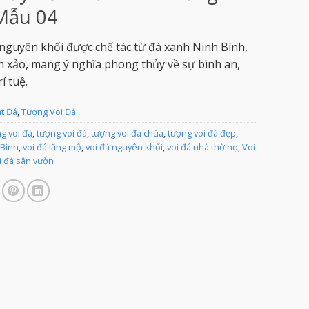
Mẫu 04
nguyên khối được chế tác từ đá xanh Ninh Bình,
h xảo, mang ý nghĩa phong thủy về sự bình an,
í tuệ.
ật Đá
,
Tượng Voi Đá
g voi đá
,
tượng voi đá
,
tượng voi đá chùa
,
tượng voi đá đẹp
,
 Bình
,
voi đá lăng mộ
,
voi đá nguyên khối
,
voi đá nhà thờ họ
,
Voi
i đá sân vườn