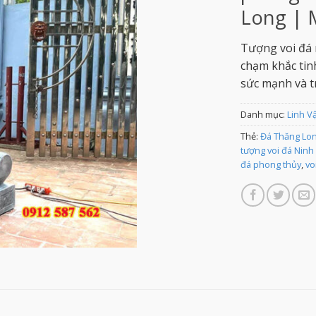
Long | 
Tượng voi đá 
chạm khắc tin
sức mạnh và tr
Danh mục:
Linh V
Thẻ:
Đá Thăng Lon
tượng voi đá Ninh
đá phong thủy
,
vo