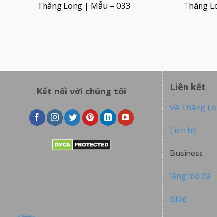
Thăng Long | Mẫu – 033
Thăng L
Liên kết
Kết nối với chúng tôi
Về Thăng L
Liên hệ
Business
lăng mộ đá
Blog