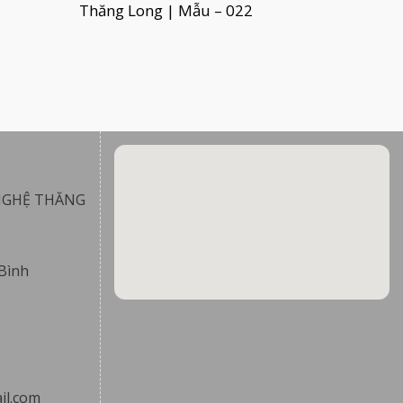
Thăng Long | Mẫu – 022
NGHỆ THĂNG
Bình
il.com