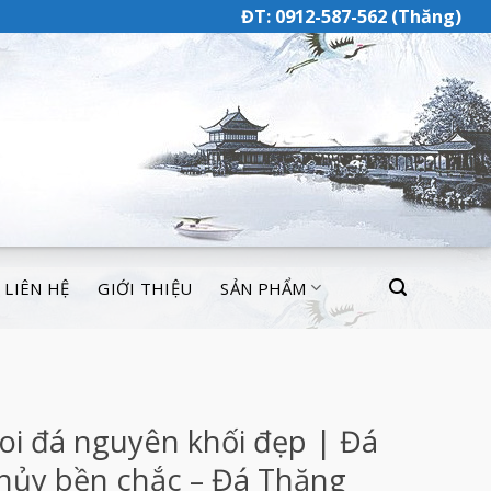
ĐT: 0912-587-562 (Thăng)
LIÊN HỆ
GIỚI THIỆU
SẢN PHẨM
oi đá nguyên khối đẹp | Đá
hủy bền chắc – Đá Thăng