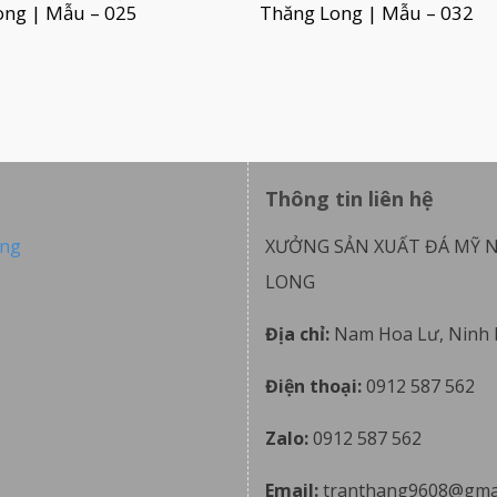
ong | Mẫu – 025
Thăng Long | Mẫu – 032
Thông tin liên hệ
ong
XƯỞNG SẢN XUẤT ĐÁ MỸ 
LONG
Địa chỉ:
Nam Hoa Lư, Ninh 
Điện thoại:
0912 587 562
Zalo:
0912 587 562
Email:
tranthang9608@gma