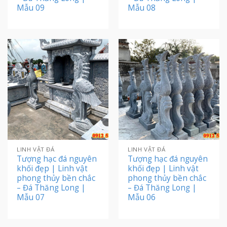
Mẫu 09
Mẫu 08
LINH VẬT ĐÁ
LINH VẬT ĐÁ
Tượng hạc đá nguyên
Tượng hạc đá nguyên
khối đẹp | Linh vật
khối đẹp | Linh vật
phong thủy bền chắc
phong thủy bền chắc
– Đá Thăng Long |
– Đá Thăng Long |
Mẫu 07
Mẫu 06