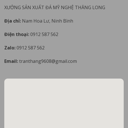
XƯỞNG SẢN XUẤT ĐÁ MỸ NGHỆ THĂNG LONG
Địa chỉ:
Nam Hoa Lư, Ninh Bình
Điện thoại:
0912 587 562
Zalo:
0912 587 562
Email:
tranthang9608@gmail.com