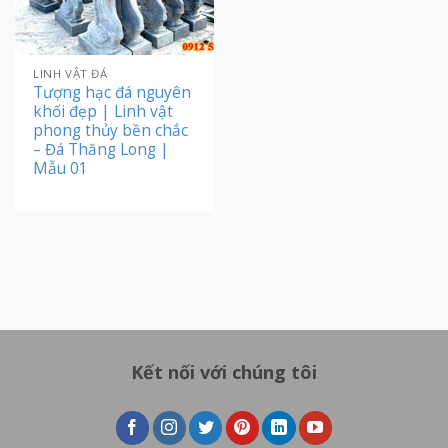
LINH VẬT ĐÁ
Tượng hạc đá nguyên
khối đẹp | Linh vật
phong thủy bền chắc
– Đá Thăng Long |
Mẫu 01
Kết nối với chúng tôi