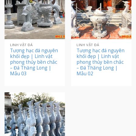
LINH VẬT ĐÁ
LINH VẬT ĐÁ
Tượng hạc đá nguyên
Tượng hạc đá nguyên
khối đẹp | Linh vật
khối đẹp | Linh vật
phong thủy bền chắc
phong thủy bền chắc
– Đá Thăng Long |
– Đá Thăng Long |
Mẫu 03
Mẫu 02