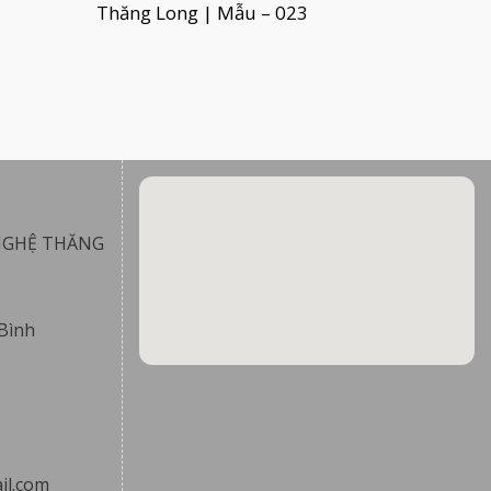
Thăng Long | Mẫu – 023
NGHỆ THĂNG
Bình
il.com