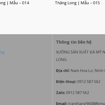
ong | Mẫu – 014
Thăng Long | Mẫu – 015
Thông tin liên hệ
ong
XƯỞNG SẢN XUẤT ĐÁ MỸ 
LONG
Địa chỉ:
Nam Hoa Lư, Ninh 
Điện thoại:
0912 587 562
Zalo:
0912 587 562
Email:
tranthang9608@gma