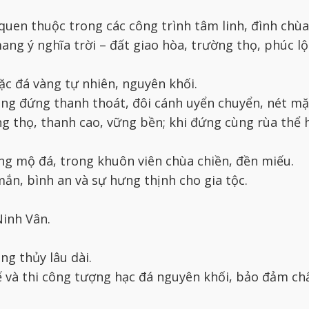
quen thuộc trong các công trình tâm linh, đình chùa
ng ý nghĩa trời – đất giao hòa, trường thọ, phúc lộ
oặc đá vàng tự nhiên, nguyên khối.
áng đứng thanh thoát, đôi cánh uyển chuyển, nét mặt
g thọ, thanh cao, vững bền; khi đứng cùng rùa thể hi
ăng mộ đá, trong khuôn viên chùa chiền, đền miếu.
mắn, bình an và sự hưng thịnh cho gia tộc.
Ninh Vân.
ng thủy lâu dài.
ế và thi công tượng hạc đá nguyên khối, bảo đảm ch