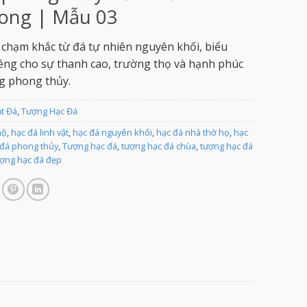
ong | Mẫu 03
chạm khắc từ đá tự nhiên nguyên khối, biểu
iêng cho sự thanh cao, trường thọ và hạnh phúc
g phong thủy.
ật Đá
,
Tượng Hạc Đá
mộ
,
hạc đá linh vật
,
hạc đá nguyên khối
,
hạc đá nhà thờ họ
,
hạc
 đá phong thủy
,
Tượng hạc đá
,
tượng hạc đá chùa
,
tượng hạc đá
ợng hạc đá đẹp