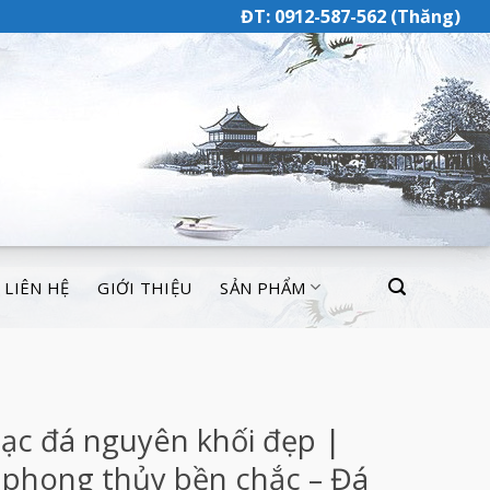
ĐT: 0912-587-562 (Thăng)
LIÊN HỆ
GIỚI THIỆU
SẢN PHẨM
ạc đá nguyên khối đẹp |
t phong thủy bền chắc – Đá