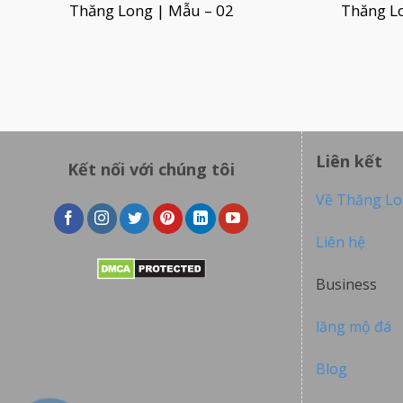
Thăng Long | Mẫu – 02
Thăng L
Liên kết
Kết nối với chúng tôi
Về Thăng L
Liên hệ
Business
lăng mộ đá
Blog