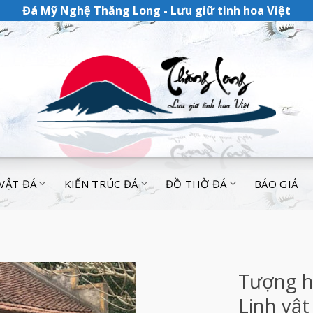
Đá Mỹ Nghệ Thăng Long - Lưu giữ tinh hoa Việt
 VẬT ĐÁ
KIẾN TRÚC ĐÁ
ĐỒ THỜ ĐÁ
BÁO GIÁ
Tượng h
Linh vậ