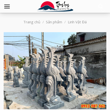
Tìm
kiếm:
Trang chủ
/
Sản phẩm
/
Linh Vật Đá