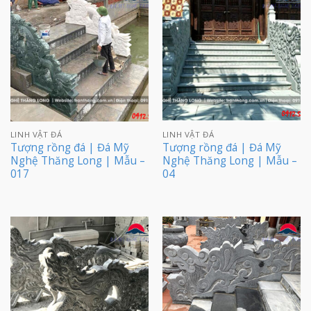
LINH VẬT ĐÁ
LINH VẬT ĐÁ
Tượng rồng đá | Đá Mỹ
Tượng rồng đá | Đá Mỹ
Nghệ Thăng Long | Mẫu –
Nghệ Thăng Long | Mẫu –
017
04