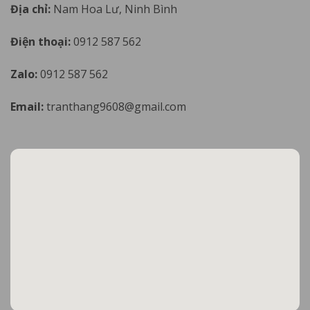
Địa chỉ:
Nam Hoa Lư, Ninh Bình
Điện thoại:
0912 587 562
Zalo:
0912 587 562
Email:
tranthang9608@gmail.com