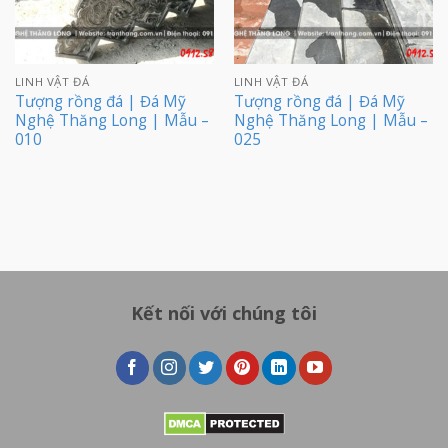
LINH VẬT ĐÁ
LINH VẬT ĐÁ
Tượng rồng đá | Đá Mỹ
Tượng rồng đá | Đá Mỹ
Nghệ Thăng Long | Mẫu –
Nghệ Thăng Long | Mẫu –
010
025
Kết nối với chúng tôi