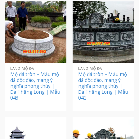
LĂNG MỘ ĐÁ
LĂNG MỘ ĐÁ
Mộ đá tròn – Mẫu mộ
Mộ đá tròn – Mẫu mộ
đá độc đáo, mang ý
đá độc đáo, mang ý
nghĩa phong thủy |
nghĩa phong thủy |
Đá Thăng Long | Mẫu
Đá Thăng Long | Mẫu
043
042