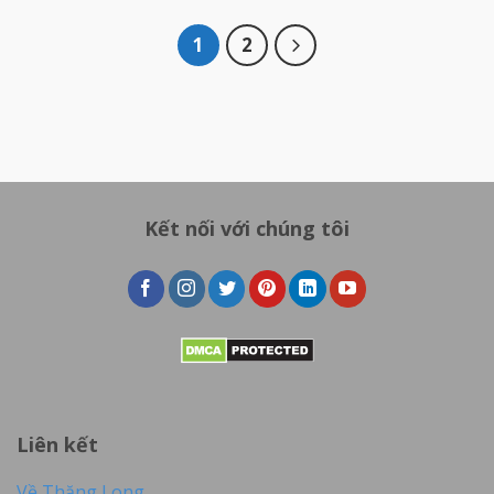
1
2
Kết nối với chúng tôi
Liên kết
Về Thăng Long