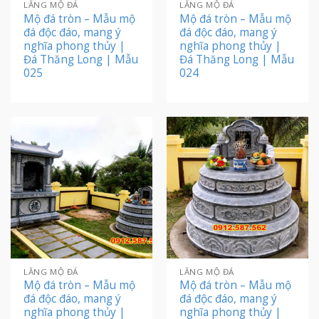
LĂNG MỘ ĐÁ
LĂNG MỘ ĐÁ
Mộ đá tròn – Mẫu mộ
Mộ đá tròn – Mẫu mộ
đá độc đáo, mang ý
đá độc đáo, mang ý
nghĩa phong thủy |
nghĩa phong thủy |
Đá Thăng Long | Mẫu
Đá Thăng Long | Mẫu
025
024
LĂNG MỘ ĐÁ
LĂNG MỘ ĐÁ
Mộ đá tròn – Mẫu mộ
Mộ đá tròn – Mẫu mộ
đá độc đáo, mang ý
đá độc đáo, mang ý
nghĩa phong thủy |
nghĩa phong thủy |