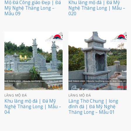
Mộ Đá Công giáo Đẹp | Đá
Khu lăng mộ đá | Đá Mỹ
Mỹ Nghệ Thăng Long –
Nghệ Thăng Long | Mẫu –
Mẫu 09
020
LĂNG MỘ ĐÁ
LĂNG MỘ ĐÁ
Khu lăng mộ đá | Đá Mỹ
Lăng Thờ Chung | long
Nghệ Thăng Long | Mẫu –
đình đá | Đá Mỹ Nghệ
04
Thăng Long – Mẫu 01