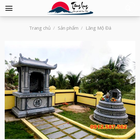
Tìm
kiếm:
Trang chủ
/
Sản phẩm
/
Lăng Mộ Đá