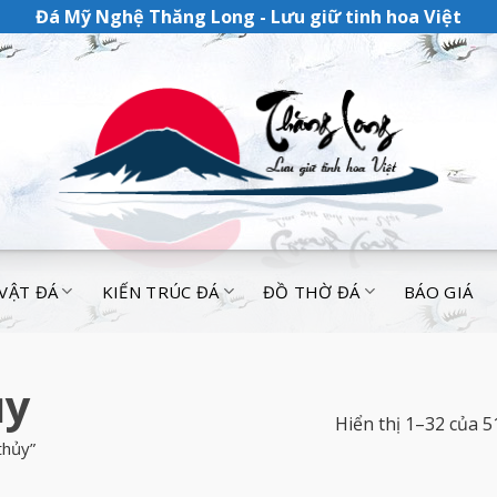
Đá Mỹ Nghệ Thăng Long - Lưu giữ tinh hoa Việt
 VẬT ĐÁ
KIẾN TRÚC ĐÁ
ĐỒ THỜ ĐÁ
BÁO GIÁ
ủy
Hiển thị 1–32 của 5
thủy”