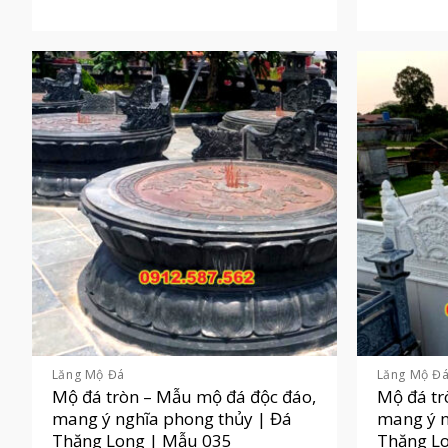
Lăng Mộ Đá
Lăng Mộ Đ
Mộ đá tròn – Mẫu mộ đá độc đáo,
Mộ đá tr
mang ý nghĩa phong thủy | Đá
mang ý n
Thăng Long | Mẫu 035
Thăng L