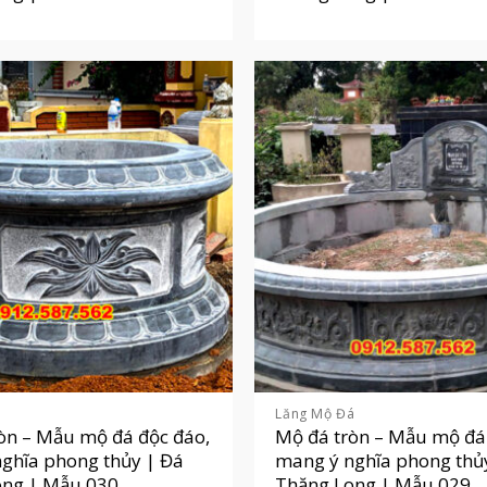
á
Lăng Mộ Đá
òn – Mẫu mộ đá độc đáo,
Mộ đá tròn – Mẫu mộ đá
ghĩa phong thủy | Đá
mang ý nghĩa phong thủ
ong | Mẫu 030
Thăng Long | Mẫu 029