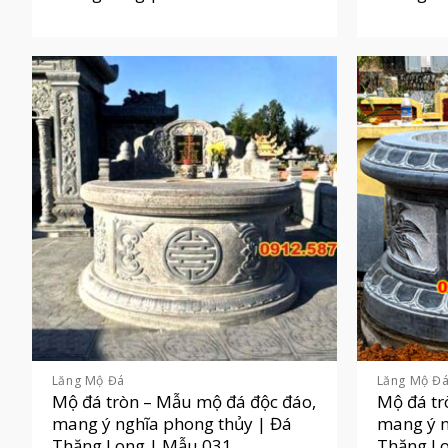
Lăng Mộ Đá
Lăng Mộ Đ
Mộ đá tròn – Mẫu mộ đá độc đáo,
Mộ đá tr
mang ý nghĩa phong thủy | Đá
mang ý n
Thăng Long | Mẫu 031
Thăng L