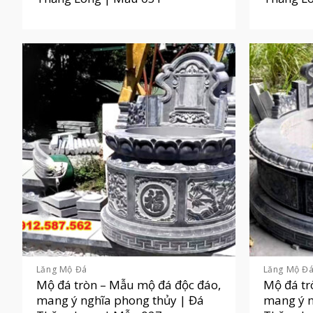
Lăng Mộ Đá
Lăng Mộ Đ
Mộ đá tròn – Mẫu mộ đá độc đáo,
Mộ đá tr
mang ý nghĩa phong thủy | Đá
mang ý n