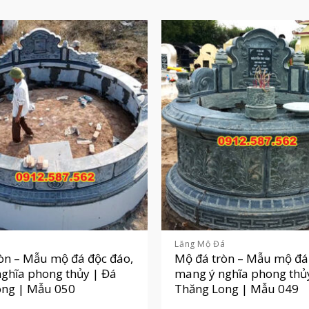
á
Lăng Mộ Đá
òn – Mẫu mộ đá độc đáo,
Mộ đá tròn – Mẫu mộ đá
ghĩa phong thủy | Đá
mang ý nghĩa phong thủ
ong | Mẫu 050
Thăng Long | Mẫu 049