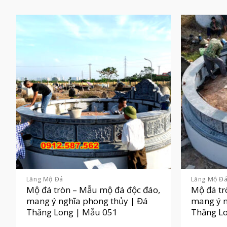
Lăng Mộ Đá
Lăng Mộ Đ
Mộ đá tròn – Mẫu mộ đá độc đáo,
Mộ đá tr
mang ý nghĩa phong thủy | Đá
mang ý n
Thăng Long | Mẫu 051
Thăng L