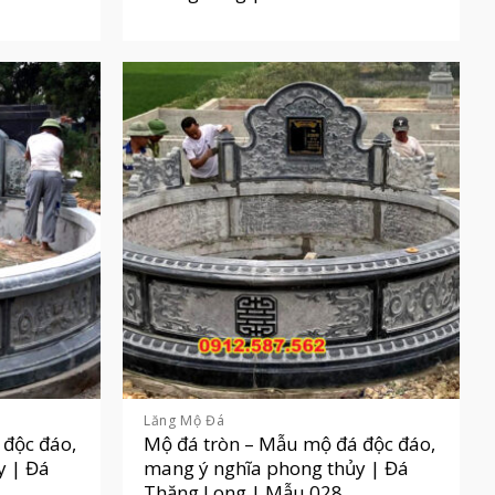
Lăng Mộ Đá
 độc đáo,
Mộ đá tròn – Mẫu mộ đá độc đáo,
y | Đá
mang ý nghĩa phong thủy | Đá
Thăng Long | Mẫu 028