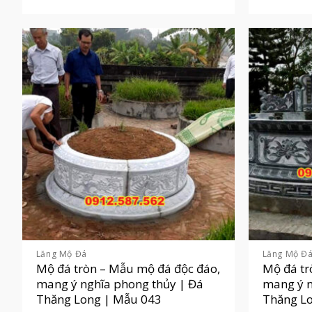
Lăng Mộ Đá
Lăng Mộ Đ
Mộ đá tròn – Mẫu mộ đá độc đáo,
Mộ đá tr
mang ý nghĩa phong thủy | Đá
mang ý n
Thăng Long | Mẫu 043
Thăng L