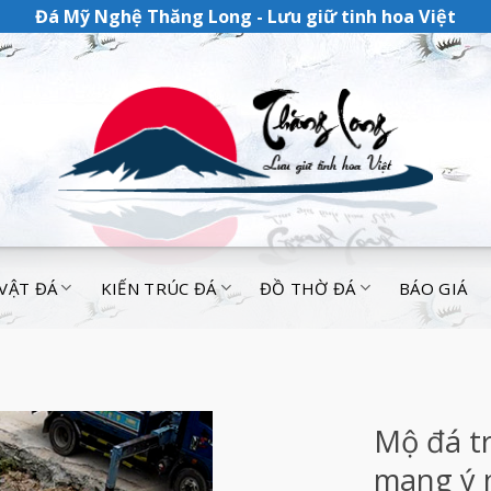
Đá Mỹ Nghệ Thăng Long - Lưu giữ tinh hoa Việt
 VẬT ĐÁ
KIẾN TRÚC ĐÁ
ĐỒ THỜ ĐÁ
BÁO GIÁ
Mộ đá t
mang ý 