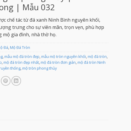
ong | Mẫu 032
ợc chế tác từ đá xanh Ninh Bình nguyên khối,
 tượng trưng cho sự viên mãn, trọn vẹn, phù hợp
g mộ gia đình, nhà thờ họ.
Mộ Đá
,
Mộ Đá Tròn
ng
,
mẫu mộ đá tròn đẹp
,
mẫu mộ tròn nguyên khối
,
mộ đá tròn
,
p
,
mộ đá tròn đẹp nhất
,
mộ đá tròn đơn giản
,
mộ đá tròn Ninh
truyền thống
,
mộ tròn phong thủy