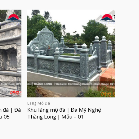
Lăng Mộ Đá
h đá | Đá
Khu lăng mộ đá | Đá Mỹ Nghệ
u 05
Thăng Long | Mẫu – 01