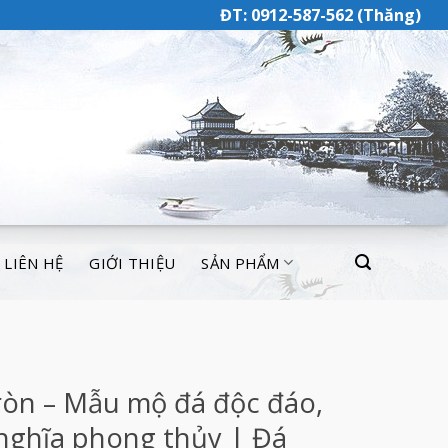
ĐT: 0912-587-562 (Thăng)
LIÊN HỆ
GIỚI THIỆU
SẢN PHẨM
ròn – Mẫu mộ đá độc đáo,
nghĩa phong thủy | Đá