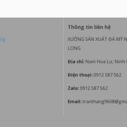
Thông tin liên hệ
ong
XƯỞNG SẢN XUẤT ĐÁ MỸ 
LONG
Địa chỉ:
Nam Hoa Lư, Ninh 
Điện thoại:
0912 587 562
Zalo:
0912 587 562
Email:
tranthang9608@gma