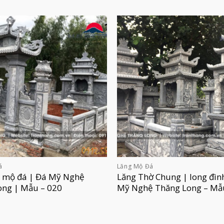
á
Lăng Mộ Đá
g mộ đá | Đá Mỹ Nghệ
Lăng Thờ Chung | long đìn
ong | Mẫu – 020
Mỹ Nghệ Thăng Long – Mẫ