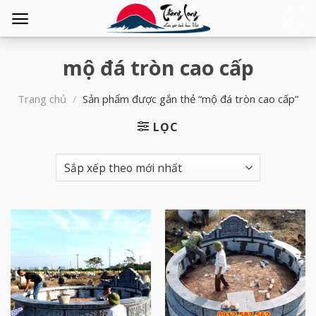
Tìm
kiếm:
mộ đá tròn cao cấp
Trang chủ
/
Sản phẩm được gắn thẻ “mộ đá tròn cao cấp”
LỌC