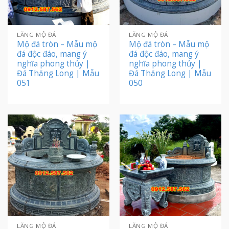
LĂNG MỘ ĐÁ
LĂNG MỘ ĐÁ
Mộ đá tròn – Mẫu mộ
Mộ đá tròn – Mẫu mộ
đá độc đáo, mang ý
đá độc đáo, mang ý
nghĩa phong thủy |
nghĩa phong thủy |
Đá Thăng Long | Mẫu
Đá Thăng Long | Mẫu
051
050
LĂNG MỘ ĐÁ
LĂNG MỘ ĐÁ