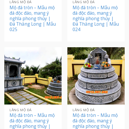
LĂNG MỘ ĐÁ
LĂNG MỘ ĐÁ
Mộ đá tròn – Mẫu mộ
Mộ đá tròn – Mẫu mộ
đá độc đáo, mang ý
đá độc đáo, mang ý
nghĩa phong thủy |
nghĩa phong thủy |
Đá Thăng Long | Mẫu
Đá Thăng Long | Mẫu
025
024
LĂNG MỘ ĐÁ
LĂNG MỘ ĐÁ
Mộ đá tròn – Mẫu mộ
Mộ đá tròn – Mẫu mộ
đá độc đáo, mang ý
đá độc đáo, mang ý
nghĩa phong thủy |
nghĩa phong thủy |