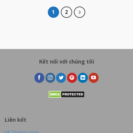
1
2
Kết nối với chúng tôi
Liên kết
Về Thăng Long