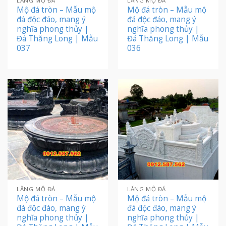
LĂNG MỘ ĐÁ
LĂNG MỘ ĐÁ
Mộ đá tròn – Mẫu mộ
Mộ đá tròn – Mẫu mộ
đá độc đáo, mang ý
đá độc đáo, mang ý
nghĩa phong thủy |
nghĩa phong thủy |
Đá Thăng Long | Mẫu
Đá Thăng Long | Mẫu
037
036
LĂNG MỘ ĐÁ
LĂNG MỘ ĐÁ
Mộ đá tròn – Mẫu mộ
Mộ đá tròn – Mẫu mộ
đá độc đáo, mang ý
đá độc đáo, mang ý
nghĩa phong thủy |
nghĩa phong thủy |