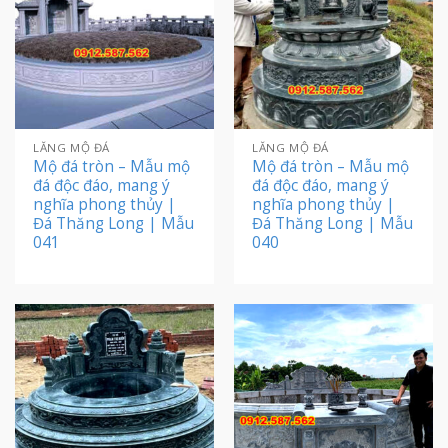
LĂNG MỘ ĐÁ
LĂNG MỘ ĐÁ
Mộ đá tròn – Mẫu mộ
Mộ đá tròn – Mẫu mộ
đá độc đáo, mang ý
đá độc đáo, mang ý
nghĩa phong thủy |
nghĩa phong thủy |
Đá Thăng Long | Mẫu
Đá Thăng Long | Mẫu
041
040