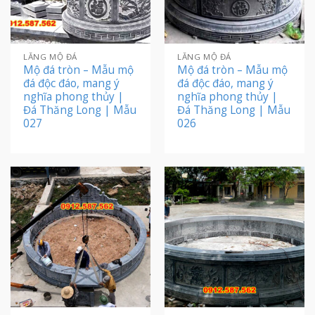
LĂNG MỘ ĐÁ
LĂNG MỘ ĐÁ
Mộ đá tròn – Mẫu mộ
Mộ đá tròn – Mẫu mộ
đá độc đáo, mang ý
đá độc đáo, mang ý
nghĩa phong thủy |
nghĩa phong thủy |
Đá Thăng Long | Mẫu
Đá Thăng Long | Mẫu
027
026