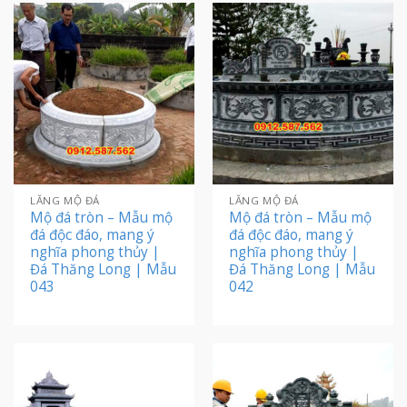
LĂNG MỘ ĐÁ
LĂNG MỘ ĐÁ
Mộ đá tròn – Mẫu mộ
Mộ đá tròn – Mẫu mộ
đá độc đáo, mang ý
đá độc đáo, mang ý
nghĩa phong thủy |
nghĩa phong thủy |
Đá Thăng Long | Mẫu
Đá Thăng Long | Mẫu
043
042