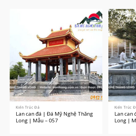
Kiến Trúc Đá
Kiến Trúc 
Lan can đá | Đá Mỹ Nghệ Thăng
Lan can 
Long | Mẫu – 057
Long | M