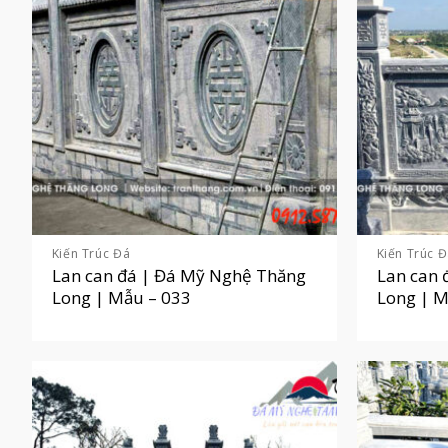
Kiến Trúc Đá
Kiến Trúc 
Lan can đá | Đá Mỹ Nghệ Thăng
Lan can 
Long | Mẫu – 033
Long | M