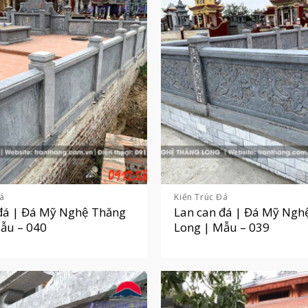
Đá
Kiến Trúc Đá
đá | Đá Mỹ Nghệ Thăng
Lan can đá | Đá Mỹ Ngh
ẫu – 040
Long | Mẫu – 039