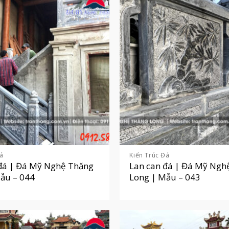
Đá
Kiến Trúc Đá
đá | Đá Mỹ Nghệ Thăng
Lan can đá | Đá Mỹ Ngh
ẫu – 044
Long | Mẫu – 043