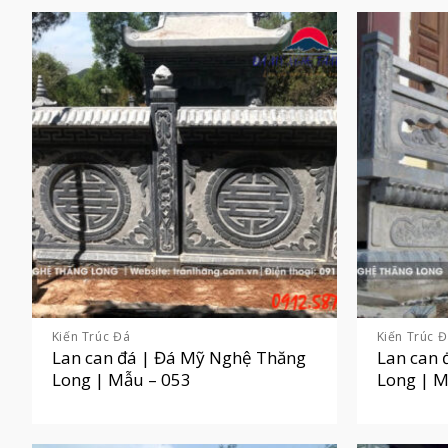
Kiến Trúc Đá
Kiến Trúc 
Lan can đá | Đá Mỹ Nghệ Thăng
Lan can 
Long | Mẫu – 053
Long | M