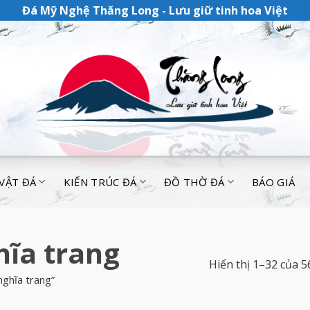
Đá Mỹ Nghệ Thăng Long - Lưu giữ tinh hoa Việt
 VẬT ĐÁ
KIẾN TRÚC ĐÁ
ĐỒ THỜ ĐÁ
BÁO GIÁ
ĩa trang
Hiển thị 1–32 của 5
ghĩa trang”