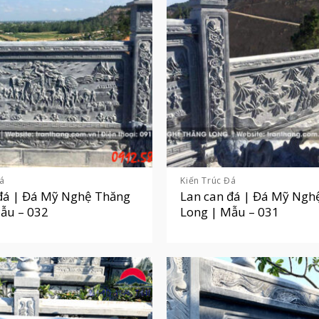
Đá
Kiến Trúc Đá
đá | Đá Mỹ Nghệ Thăng
Lan can đá | Đá Mỹ Ngh
ẫu – 032
Long | Mẫu – 031