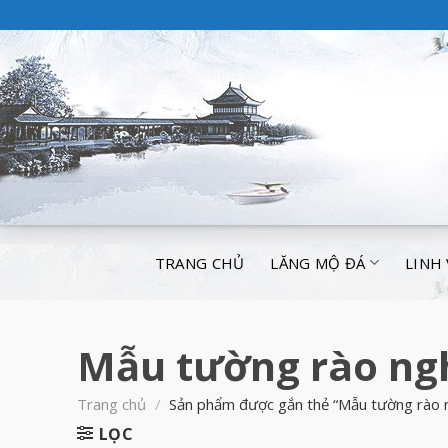
TRANG CHỦ
LĂNG MỘ ĐÁ
LINH
Mẫu tường rào ngh
Trang chủ
/
Sản phẩm được gắn thẻ “Mẫu tường rào n
LỌC