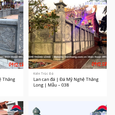
Kiến Trúc Đá
ệ Thăng
Lan can đá | Đá Mỹ Nghệ Thăng
Long | Mẫu – 038