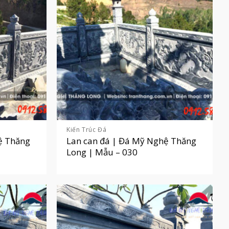
Kiến Trúc Đá
ệ Thăng
Lan can đá | Đá Mỹ Nghệ Thăng
Long | Mẫu – 030