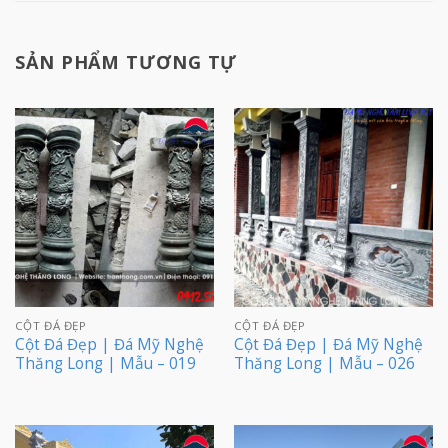
SẢN PHẨM TƯƠNG TỰ
CỘT ĐÁ ĐẸP
CỘT ĐÁ ĐẸP
Cột Đá Đẹp | Đá Mỹ Nghệ
Cột Đá Đẹp | Đá Mỹ Nghệ
Thăng Long | Mẫu – 019
Thăng Long | Mẫu – 026