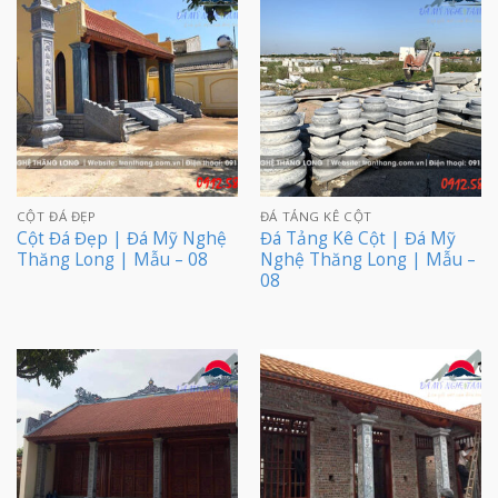
CỘT ĐÁ ĐẸP
ĐÁ TẢNG KÊ CỘT
Cột Đá Đẹp | Đá Mỹ Nghệ
Đá Tảng Kê Cột | Đá Mỹ
Thăng Long | Mẫu – 08
Nghệ Thăng Long | Mẫu –
08