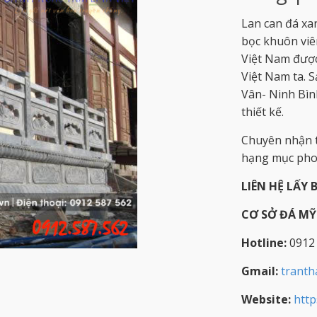
Lan can đá xa
bọc khuôn viê
Việt Nam được
Việt Nam ta. 
Vân- Ninh Bình
thiết kế.
Chuyên nhận t
hạng mục phon
LIÊN HỆ LẤY 
CƠ SỞ ĐÁ M
Hotline:
0912
Gmail:
trant
Website:
http