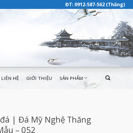
ĐT: 0912-587-562 (Thăng)
LIÊN HỆ
GIỚI THIỆU
SẢN PHẨM
 đá | Đá Mỹ Nghệ Thăng
Mẫu – 052