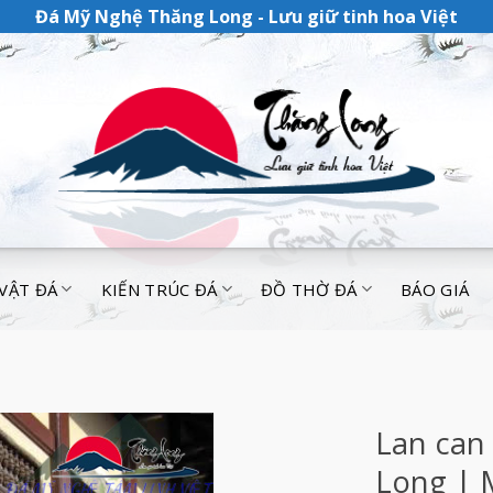
Đá Mỹ Nghệ Thăng Long - Lưu giữ tinh hoa Việt
 VẬT ĐÁ
KIẾN TRÚC ĐÁ
ĐỒ THỜ ĐÁ
BÁO GIÁ
Lan can
Long | 