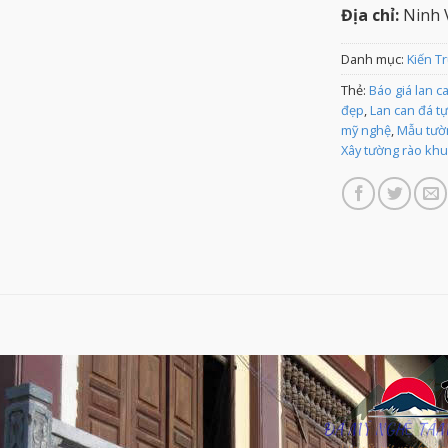
Địa chỉ:
Ninh V
Danh mục:
Kiến T
Thẻ:
Báo giá lan c
đẹp
,
Lan can đá t
mỹ nghệ
,
Mẫu tườ
Xây tường rào kh