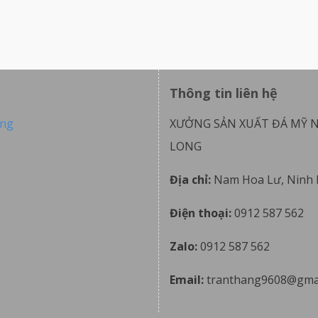
Thông tin liên hệ
ong
XƯỞNG SẢN XUẤT ĐÁ MỸ 
LONG
Địa chỉ:
Nam Hoa Lư, Ninh 
Điện thoại:
0912 587 562
Zalo:
0912 587 562
Email:
tranthang9608@gma