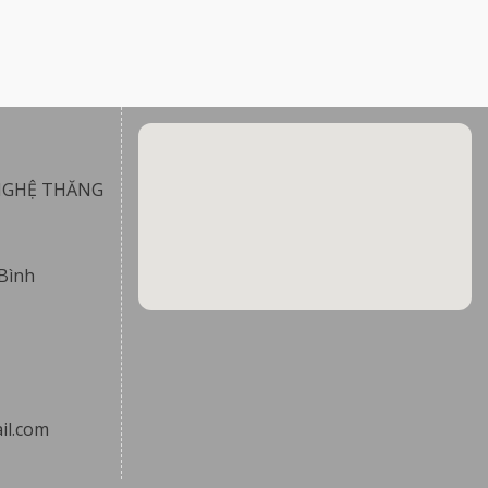
NGHỆ THĂNG
Bình
il.com