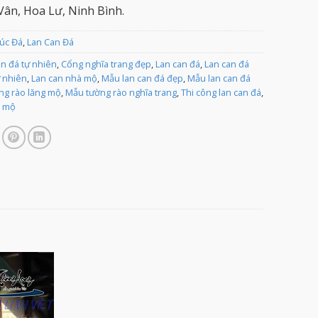
ân, Hoa Lư, Ninh Bình.
rúc Đá
,
Lan Can Đá
an đá tự nhiên
,
Cổng nghĩa trang đẹp
,
Lan can đá
,
Lan can đá
ự nhiên
,
Lan can nhà mộ
,
Mẫu lan can đá đẹp
,
Mẫu lan can đá
ng rào lăng mộ
,
Mẫu tường rào nghĩa trang
,
Thi công lan can đá
,
u mộ