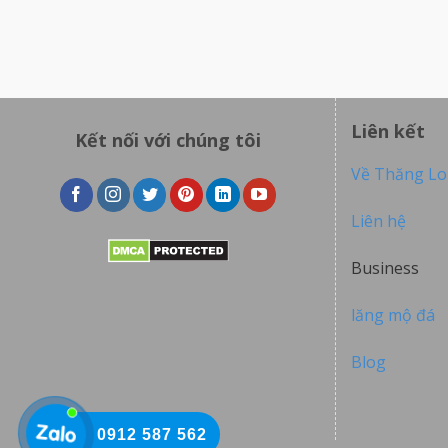
Liên kết
Kết nối với chúng tôi
Về Thăng L
Liên hệ
Business
lăng mộ đá
Blog
0912 587 562