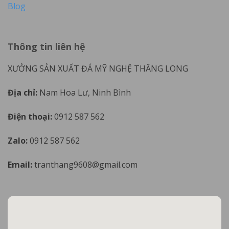
Blog
Thông tin liên hệ
XƯỞNG SẢN XUẤT ĐÁ MỸ NGHỆ THĂNG LONG
Địa chỉ:
Nam Hoa Lư, Ninh Bình
Điện thoại:
0912 587 562
Zalo:
0912 587 562
Email:
tranthang9608@gmail.com