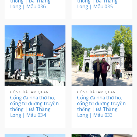
thống | Đá Thăng
thống | Đá Thăng
Long | Mẫu 036
Long | Mẫu 035
CỔNG ĐÁ TAM QUAN
CỔNG ĐÁ TAM QUAN
Cổng đá nhà thờ họ,
Cổng đá nhà thờ họ,
cổng từ đường truyền
cổng từ đường truyền
thống | Đá Thăng
thống | Đá Thăng
Long | Mẫu 034
Long | Mẫu 033