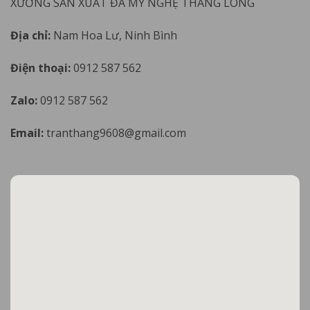
XƯỞNG SẢN XUẤT ĐÁ MỸ NGHỆ THĂNG LONG
Địa chỉ:
Nam Hoa Lư, Ninh Bình
Điện thoại:
0912 587 562
Zalo:
0912 587 562
Email:
tranthang9608@gmail.com