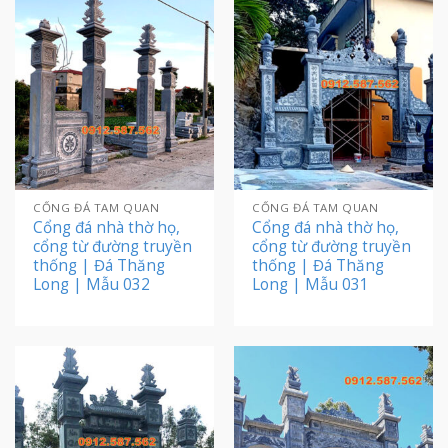
CỔNG ĐÁ TAM QUAN
CỔNG ĐÁ TAM QUAN
Cổng đá nhà thờ họ,
Cổng đá nhà thờ họ,
cổng từ đường truyền
cổng từ đường truyền
thống | Đá Thăng
thống | Đá Thăng
Long | Mẫu 032
Long | Mẫu 031