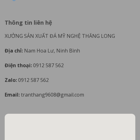
Thông tin liên hệ
XƯỞNG SẢN XUẤT ĐÁ MỸ NGHỆ THĂNG LONG
Địa chỉ:
Nam Hoa Lư, Ninh Bình
Điện thoại:
0912 587 562
Zalo:
0912 587 562
Email:
tranthang9608@gmail.com